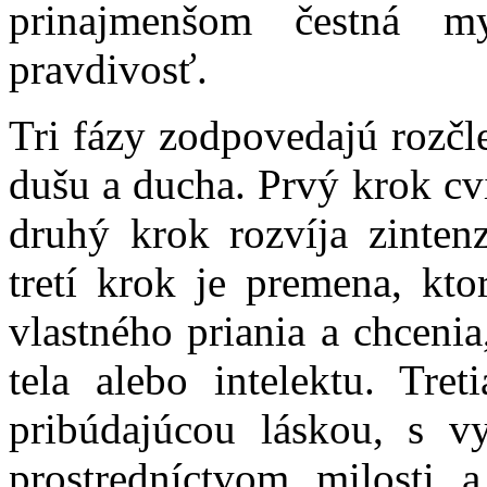
prinajmenšom čestná m
pravdivosť.
Tri fázy zodpovedajú rozčle
dušu a ducha. Prvý krok cvi
druhý krok rozvíja zinten
tretí krok je premena, kt
vlastného priania a chceni
tela alebo intelektu. Tret
pribúdajúcou láskou, s vy
prostredníctvom milosti 