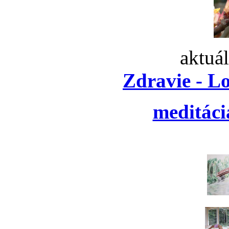
aktuá
Zdravie - L
meditáci