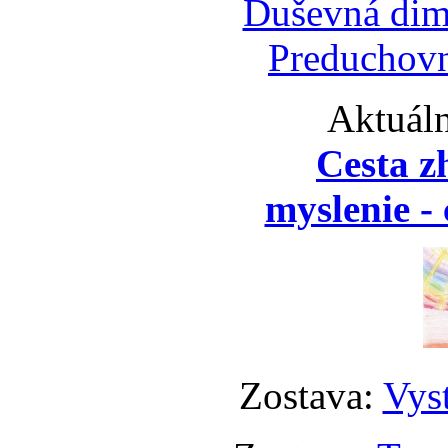
Duševná dim
Preduchovn
Aktuáln
Cesta z
myslenie - 
Zostava:
Vyst