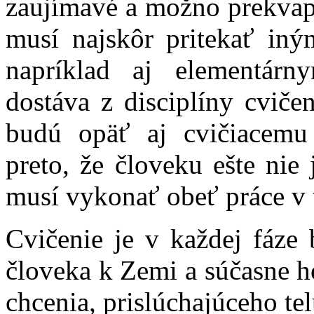
zaujímavé a možno prekvapi
musí najskôr pritekať in
napríklad aj elementár
dostáva z disciplíny cvičen
budú opäť aj cvičiacemu 
preto, že človeku ešte nie 
musí vykonať obeť práce v t
Cvičenie je v každej fáze 
človeka k Zemi a súčasne h
chcenia, prislúchajúceho te