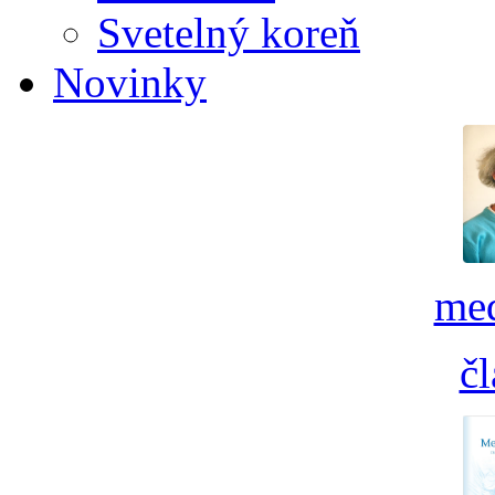
Svetelný koreň
Novinky
med
č