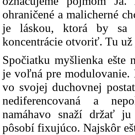
označujeme pojmom Ja. 
ohraničené a malicherné chc
je láskou, ktorá by sa 
koncentrácie otvoriť. Tu už 
Spočiatku myšlienka ešte n
je voľná pre modulovanie. 
vo svojej duchovnej posta
nediferencovaná a nep
namáhavo snaží držať ju
pôsobí fixujúco. Najskôr eš