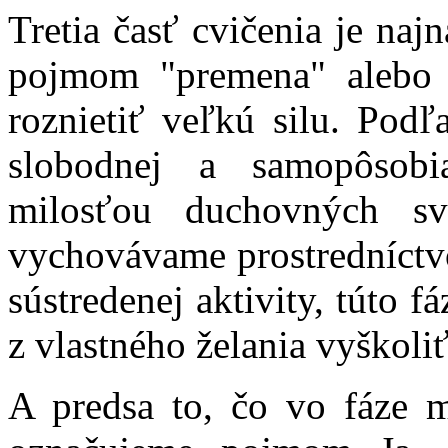
Tretia časť cvičenia je naj
pojmom "premena" alebo 
roznietiť veľkú silu. Podľ
slobodnej a samopôsobi
milosťou duchovných s
vychovávame prostredníctv
sústredenej aktivity, túto f
z vlastného želania vyškol
A predsa to, čo vo fáze m