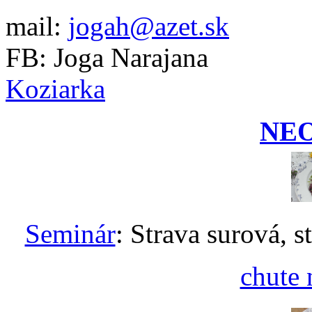
mail:
jogah@azet.sk
FB: Joga Narajana
Koziarka
NE
Seminár
: Strava surová, s
chute 