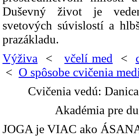
Duševný život je veden
svetových súvislostí a hl
prazákladu.
Výživa
<
včelí med
<
<
O spôsobe cvičenia medi
Cvičenia vedú: Danic
Akadémia pre du
JOGA je VIAC ako ÁSANA