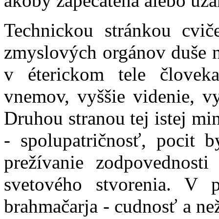
akoby zapečatená alebo uz
Technickou stránkou cvič
zmyslových orgánov duše n
v éterickom tele človek
vnemov, vyššie videnie, vy
Druhou stranou tej istej mi
- spolupatričnosť, pocit
prežívanie zodpovednost
svetového stvorenia. V p
brahmačarja - cudnosť a ne