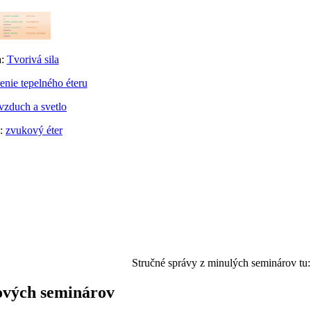
a:
Tvorivá sila
enie tepelného éteru
vzduch a svetlo
a:
zvukový éter
Stručné správy z minulých seminárov tu:
ových seminárov