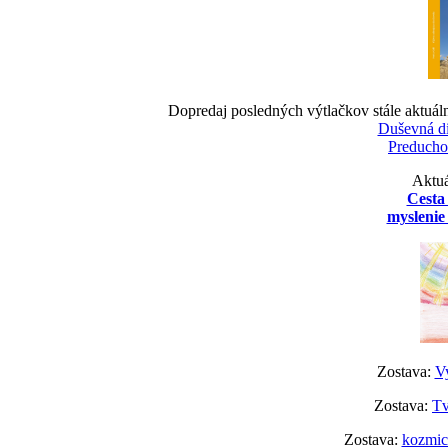
Dopredaj posledných výtlačkov stále aktuál
Duševná d
Preducho
Aktuá
Cesta
myslenie 
Zostava:
Vy
Zostava:
Tv
Zostava:
kozmick