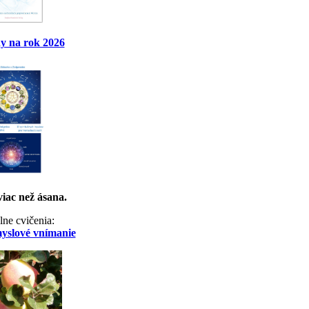
y na rok 2026
viac než ásana.
lne cvičenia:
myslové vnímanie