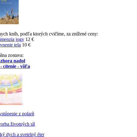
nych kníh, podľa ktorých cvičíme, za znížené ceny:
imenzia jogy
12 €
vnenie tela
10 €
lna zostava:
 zhora nadol
- cítenie - vôľa
stúpenie z polarít
orba životných síl
ý dych a svetelný éter