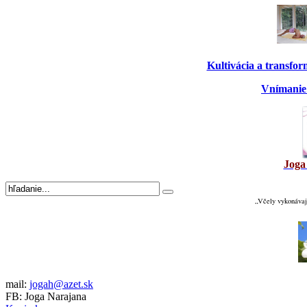
Kultivácia a transfo
Vnímanie 
Joga
„Včely vykonávaj
mail:
jogah@azet.sk
FB: Joga Narajana