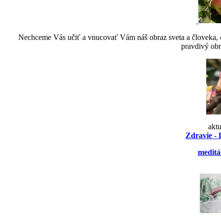
Nechceme Vás učiť a vnucovať Vám náš obraz sveta a človeka, ch
pravdivý obr
akt
Zdravie - 
meditá