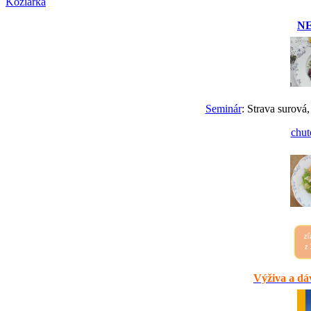
Koziarka
N
Seminár
: Strava surová,
chut
Výživa a dáv