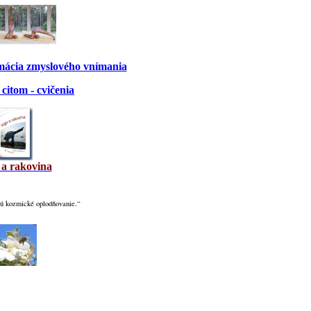
rmácia zmyslového vnímania
citom - cvičenia
 a rakovina
ú kozmické oplodňovanie.“