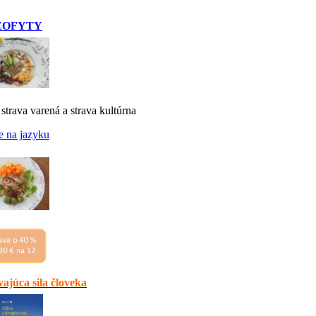
EOFYTY
 strava varená a strava kultúrna
e na jazyku
ajúca sila človeka