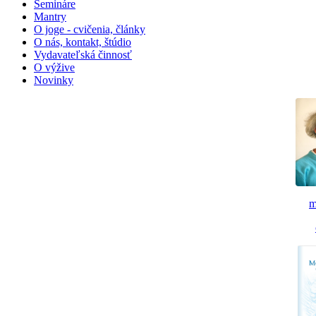
Semináre
Mantry
O joge - cvičenia, články
O nás, kontakt, štúdio
Vydavateľská činnosť
O výžive
Novinky
m