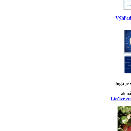
Výhľad
Joga je 
aktuá
Liečivé z