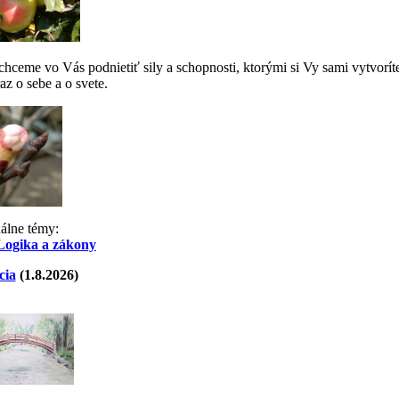
ceme vo Vás podnietiť sily a schopnosti, ktorými si Vy sami vytvorít
az o sebe a o svete.
uálne témy:
Logika a zákony
cia
(1.8.2026)