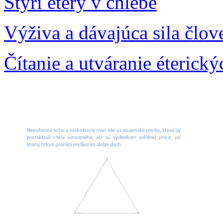
Štyri étery v chlebe
Výživa a dávajúca sila člov
Čítanie a utváranie éterický