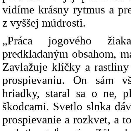
vidíme krásny rytmus a pr
z vyššej múdrosti.
„Práca jogového žiak
predkladaným obsahom, má
Zavlažuje klíčky a rastlin
prospievaniu. On sám vš
hriadky, staral sa o ne, p
škodcami. Svetlo slnka dáv
prospievanie a rozkvet, a to