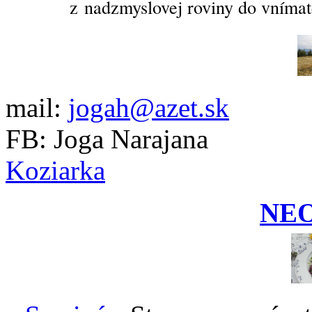
z nadzmyslovej roviny do vnímat
mail:
jogah@azet.sk
FB: Joga Narajana
Koziarka
NE