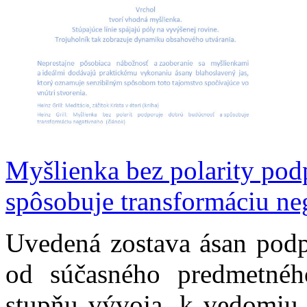
Myšlienka bez polarity pod
spôsobuje transformáciu ne
Uvedená zostava ásan podp
od súčasného predmetné
stupňu vývoja, k vedomiu