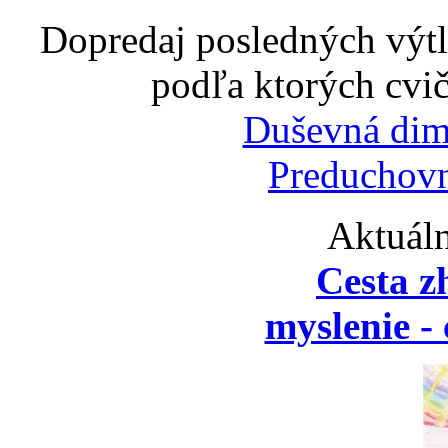
Dopredaj posledných výtl
podľa ktorých cvič
Duševná dim
Preduchovn
Aktuáln
Cesta z
myslenie - 