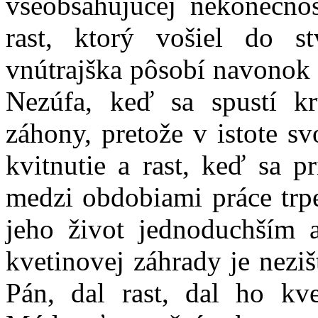
všeobsahujúcej nekonečnos
rast, ktorý vošiel do s
vnútrajška pôsobí navonok 
Nezúfa, keď sa spustí kr
záhony, pretože v istote sv
kvitnutie a rast, keď sa p
medzi obdobiami práce trpe
jeho život jednoduchším 
kvetinovej záhrady je nezi
Pán, dal rast, dal ho kv