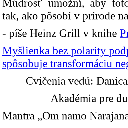
Múdrosť umožní, aby toto
tak, ako pôsobí v prírode n
- píše Heinz Grill v knihe
P
Myšlienka bez polarity pod
spôsobuje transformáciu ne
Cvičenia vedú: Danic
Akadémia pre du
Mantra „Om namo Narajanaja