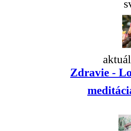
s
aktuá
Zdravie - L
meditáci