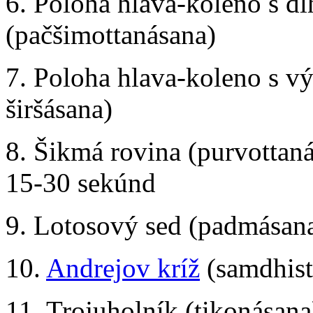
6. Poloha hlava-koleno s d
(pačšimottanásana)
7. Poloha hlava-koleno s v
širšásana)
8. Šikmá rovina (purvottaná
15-30 sekúnd
9. Lotosový sed (padmásan
10.
Andrejov kríž
(samdhist
11. Trojuholník (tikonásana)