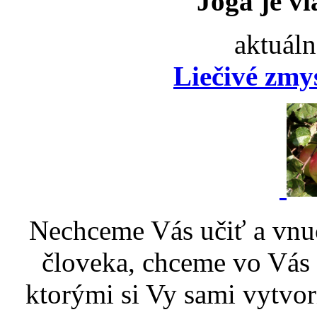
Joga je vi
aktuáln
Liečivé zmy
Nechceme Vás učiť a vnu
človeka, chceme vo Vás p
ktorými si Vy sami vytvor