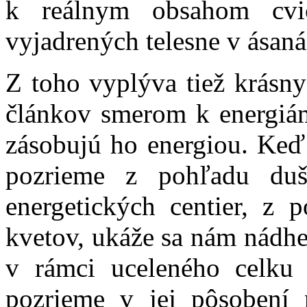
k reálnym obsahom cvič
vyjadrených telesne v ásanác
Z toho vyplýva tiež krásn
článkov smerom k energiám
zásobujú ho energiou. Keď
pozrieme z pohľadu duš
energetických centier, z 
kvetov, ukáže sa nám nádher
v rámci uceleného celku
pozrieme v jej pôsobení n