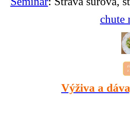
Seminár
: Strava surová, s
chute 
Výživa a dáva