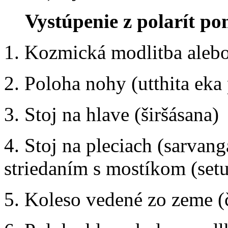
Vystúpenie z polarít po
1. Kozmická modlitba aleb
2. Poloha nohy (utthita eka
3. Stoj na hlave (širšásana)
4. Stoj na pleciach (sarva
striedaním s mostíkom (set
5. Koleso vedené zo zeme (