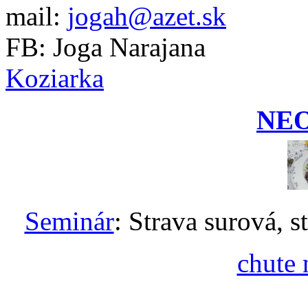
mail:
jogah@azet.sk
FB: Joga Narajana
Koziarka
NE
Seminár
: Strava surová, s
chute 