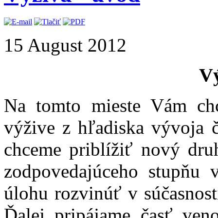
15 August 2012
V
Na tomto mieste Vám ch
výžive z hľadiska vývoja 
chceme priblížiť nový dru
zodpovedajúceho stupňu 
úlohu rozvinúť v súčasnost
Ďalej pripájame časť ve