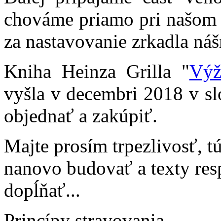
chováme priamo pri našom
za nastavovanie zrkadla ná
Kniha Heinza Grilla "
Výž
vyšla v decembri 2018 v sl
objednať a zakúpiť.
Majte prosím trpezlivosť, t
nanovo budovať a texty re
dopĺňať...
Princípy stravovania