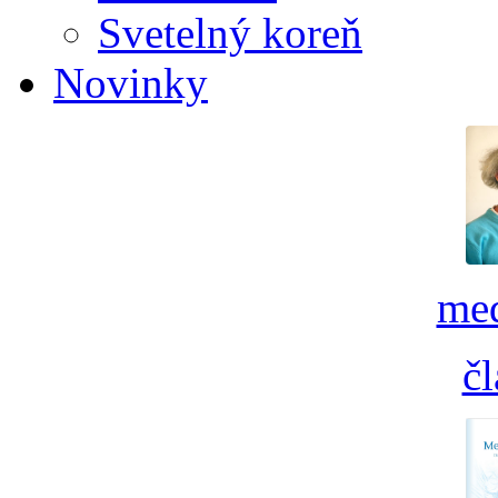
Svetelný koreň
Novinky
med
č