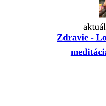
aktuá
Zdravie - L
meditáci