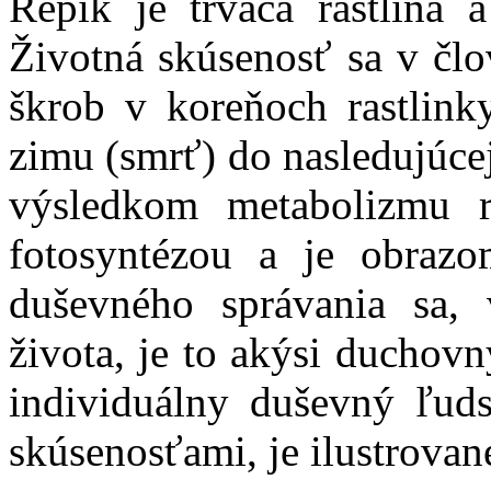
Repík je trváca rastlina 
Životná skúsenosť sa v čl
škrob v koreňoch rastlink
zimu (smrť) do nasledujúcej
výsledkom metabolizmu r
fotosyntézou a je obraz
duševného správania sa,
života, je to akýsi duchov
individuálny duševný ľud
skúsenosťami, je ilustrovan