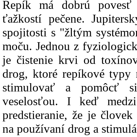
Repík má dobrú povesť p
ťažkostí pečene. Jupiters
spojitosti s "žltým systémo
moču. Jednou z fyziologick
je čistenie krvi od toxín
drog, ktoré repíkové typy
stimulovať a pomôcť si
veselosťou. I keď medz
predstieranie, že je človek
na používaní drog a stimul