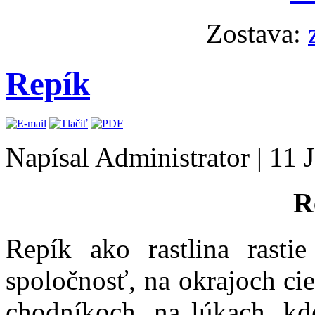
Zostava:
Repík
Napísal Administrator
|
11 
R
Repík ako rastlina rasti
spoločnosť, na okrajoch cies
chodníkoch, na lúkach, kd