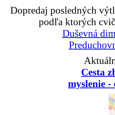
Dopredaj posledných výtl
podľa ktorých cvič
Duševná dim
Preduchovn
Aktuáln
Cesta z
myslenie - 