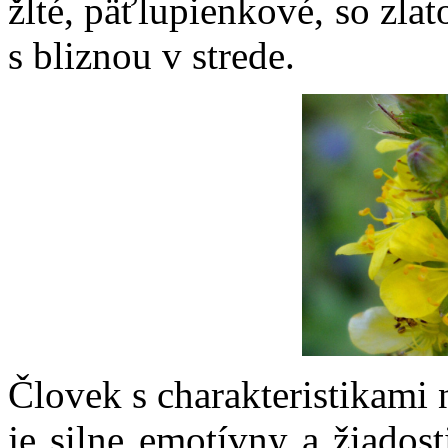
žlté, päťlupienkové, so zla
s bliznou v strede.
Človek s charakteristikami 
je silne emotívny a žiados