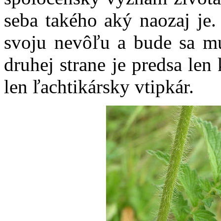
seba takého aký naozaj je
svoju nevôľu a bude sa mu
druhej strane je predsa le
len ľachtikársky vtipkár.