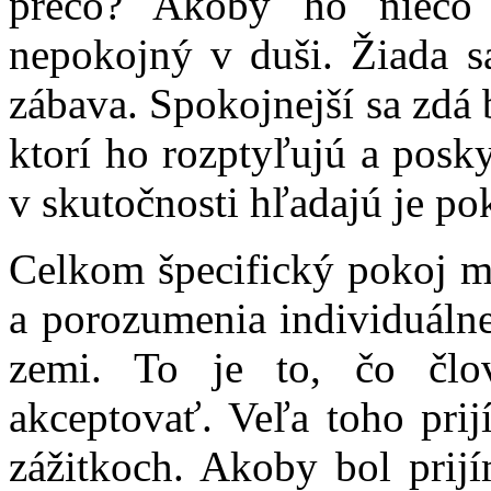
prečo? Akoby ho niečo 
nepokojný v duši. Žiada s
zábava. Spokojnejší sa zdá 
ktorí ho rozptyľujú a posk
v skutočnosti hľadajú je po
Celkom špecifický pokoj m
a porozumenia individuálne
zemi. To je to, čo člo
akceptovať. Veľa toho prij
zážitkoch. Akoby bol prij