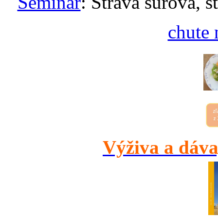
Seminár
: Strava surová, s
chute 
Výživa a dáva