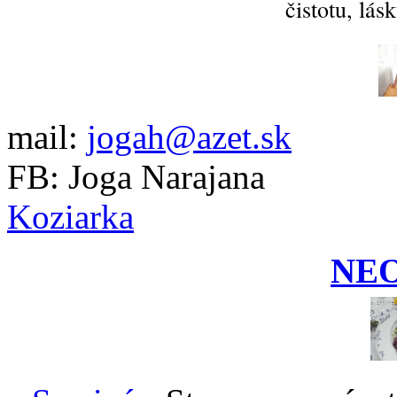
čistotu, lás
mail:
jogah@azet.sk
FB: Joga Narajana
Koziarka
NE