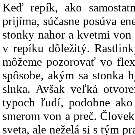
Keď repík, ako samostatn
prijíma, súčasne posúva e
stonky nahor a kvetmi von 
v repíku dôležitý. Rastlin
môžeme pozorovať vo flexi
spôsobe, akým sa stonka h
slnka. Avšak veľká otvor
typoch ľudí, podobne ako 
smerom von a preč. Človek
sveta, ale neželá si s tým pr