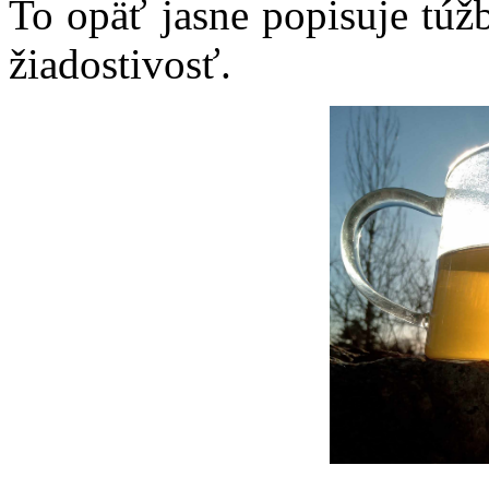
To opäť jasne popisuje túž
žiadostivosť.