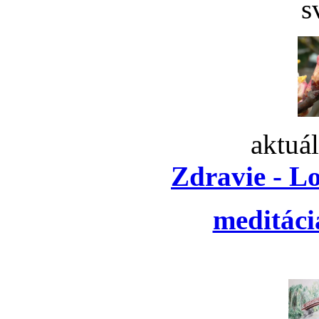
s
aktuá
Zdravie - L
meditáci