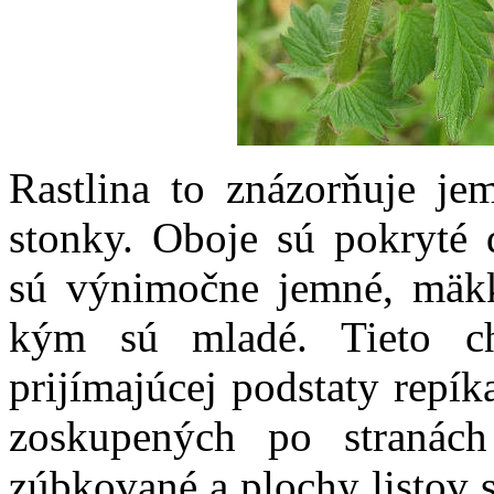
Rastlina to znázorňuje je
stonky. Oboje sú pokryté 
sú výnimočne jemné, mäkk
kým sú mladé. Tieto ch
prijímajúcej podstaty repík
zoskupených po stranách
zúbkované a plochy listov 