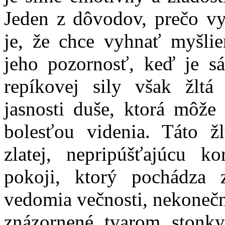
Jeden z dôvodov, prečo v
je, že chce vyhnať myšlie
jeho pozornosť, keď je s
repíkovej sily však žlt
jasnosti duše, ktorá môže
bolesťou videnia. Táto ž
zlatej, nepripúšťajúcu k
pokoji, ktorý pochádza 
vedomia večnosti, nekonečnos
znázornené tvarom stonk