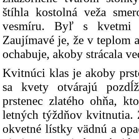
štíhla kostolná veža sme
vesmíru. Byľ s kvetmi 
Zaujímavé je, že v teplom 
ochabuje, akoby strácala v
Kvitnúci klas je akoby pr
sa kvety otvárajú pozdĺ
prstenec zlatého ohňa, k
letných týždňov kvitnutia.
okvetné lístky vädnú a opad