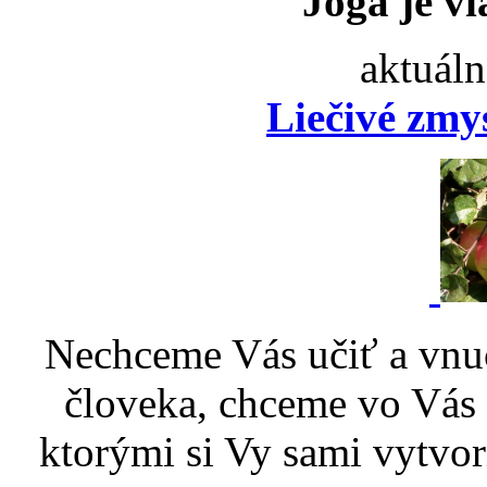
Joga je vi
aktuáln
Liečivé zmy
Nechceme Vás učiť a vnu
človeka, chceme vo Vás p
ktorými si Vy sami vytvor