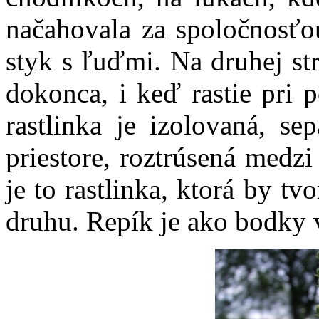
načahovala za spoločnosťo
styk s ľuďmi. Na druhej st
dokonca, i keď rastie pri 
rastlinka je izolovaná, s
priestore, roztrúsená medz
je to rastlinka, ktorá by t
druhu. Repík je ako bodky v