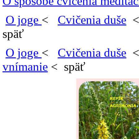
O spôsobe cvičenia meditác
O joge
<
Cvičenia duše
späť
O joge
<
Cvičenia duše
vnímanie
< späť