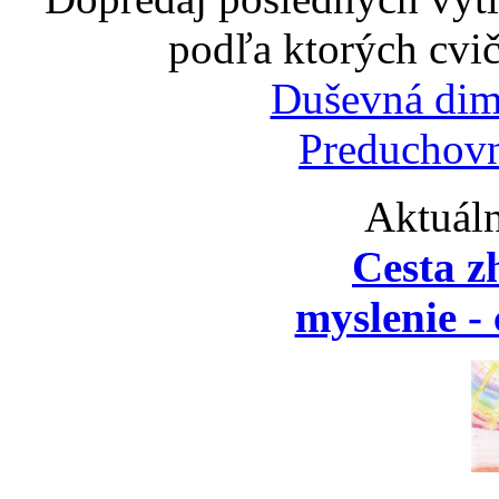
podľa ktorých cvič
Duševná dim
Preduchovn
Aktuáln
Cesta z
myslenie - 