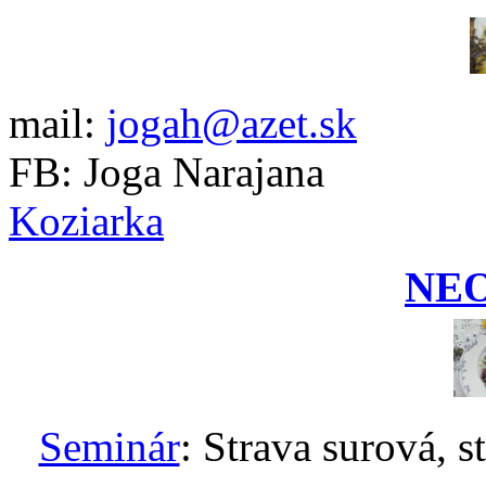
mail:
jogah@azet.sk
FB: Joga Narajana
Koziarka
NE
Seminár
: Strava surová, s