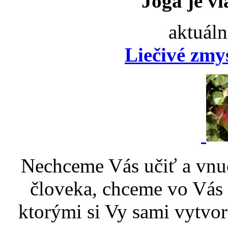
Joga je vi
aktuáln
Liečivé zmy
Nechceme Vás učiť a vnu
človeka, chceme vo Vás p
ktorými si Vy sami vytvor