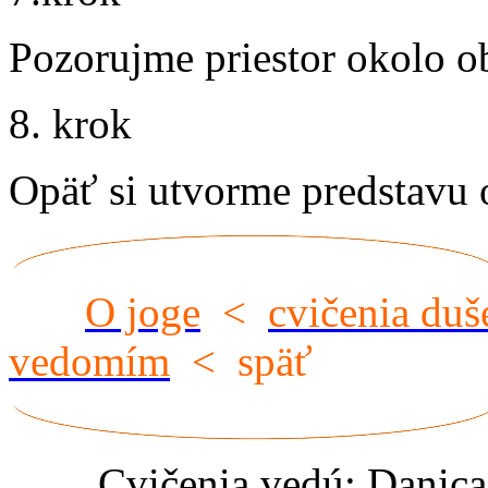
Pozorujme priestor okolo o
8. krok
Opäť si utvorme predstavu 
O joge
<
cvičenia duš
vedomím
< späť
Cvičenia vedú: Danic