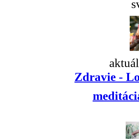
s
aktuá
Zdravie - L
meditáci