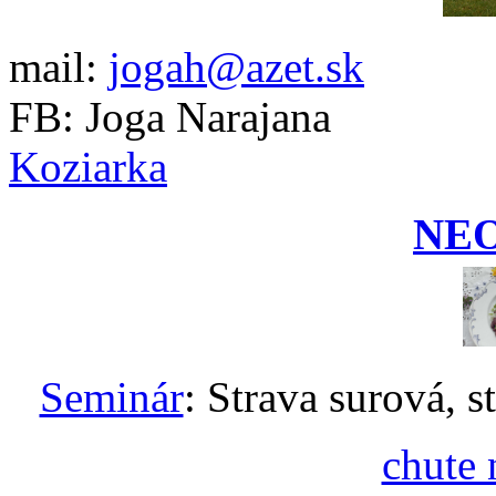
mail:
jogah@azet.sk
FB: Joga Narajana
Koziarka
NE
Seminár
: Strava surová, s
chute 