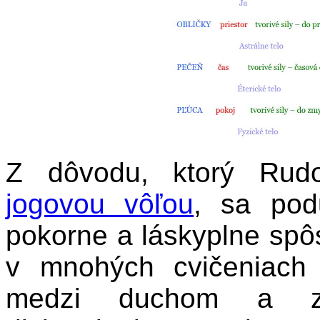
Z dôvodu, ktorý Rudo
jogovou vôľou
, sa pod
pokorne a láskyplne spô
v mnohých cvičeniach
medzi duchom a z