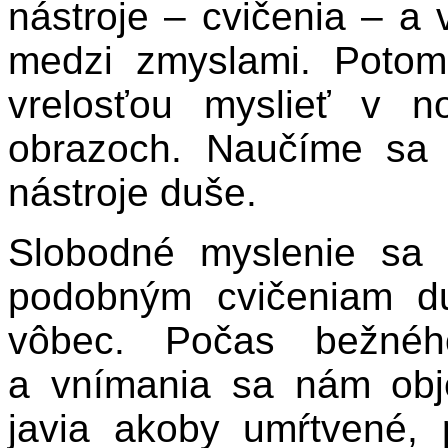
nástroje – cvičenia – 
medzi zmyslami. Potom
vrelosťou myslieť v n
obrazoch. Naučíme sa 
nástroje duše.
Slobodné myslenie sa u
podobným cvičeniam duš
vôbec. Počas bežnéh
a vnímania sa nám obj
javia akoby umŕtvené, 