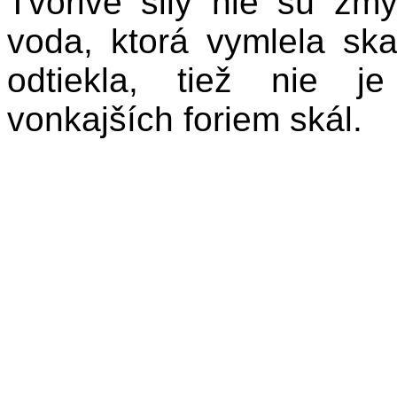
Tvorivé sily nie sú zm
voda, ktorá vymlela sk
odtiekla, tiež nie j
vonkajších foriem skál.