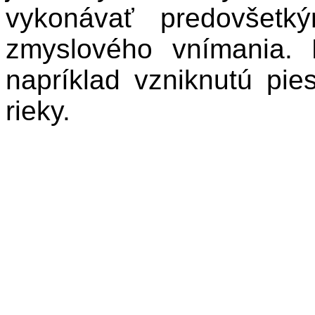
vykonávať predovšetk
zmyslového vnímania.
napríklad vzniknutú pie
rieky.