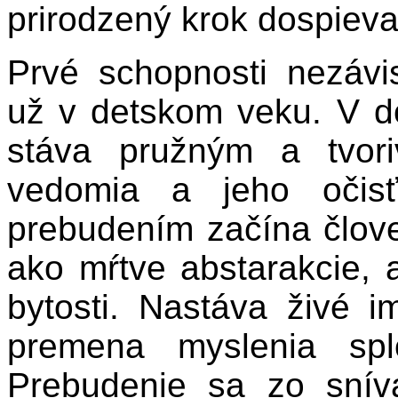
prirodzený krok dospieva
Prvé schopnosti nezáv
už v detskom veku. V d
stáva pružným a tvo
vedomia a jeho očis
prebudením začína člo
ako mŕtve abstarakcie, 
bytosti. Nastáva živé i
premena myslenia spl
Prebudenie sa zo sníva