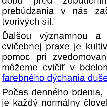
dobu pred zobuden
prebúdzania v nás zač
tvorivých síl.
Ďalšou významnou a 
cvičebnej praxe je kult
pomoc pri zvedomovaní
môžeme cvičiť v bdelom
farebného dýchania duš
Počas denného bdenia, k
je každý normálny člov