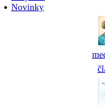
Novinky
med
č