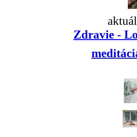
aktuá
Zdravie - L
meditáci