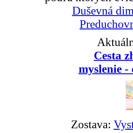
Duševná dim
Preduchovn
Aktuáln
Cesta z
myslenie - 
Zostava:
Vyst