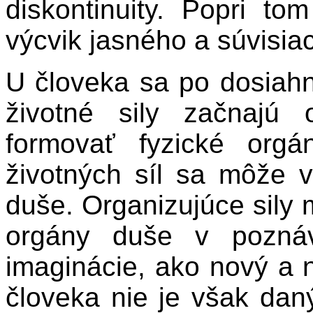
diskontinuity. Popri t
výcvik jasného a súvisia
U človeka sa po dosiahnu
životné sily začnajú 
formovať fyzické orgá
životných síl sa môže 
duše. Organizujúce sily
orgány duše v poznáva
imaginácie, ako nový a 
človeka nie je však daný