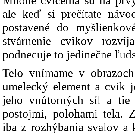
Mnohé cvičenia sú na prv
ale keď si prečítate návod
postavené do myšlienkov
stvárnenie cvikov rozvíj
podnecuje to jedinečne ľud
Telo vnímame v obrazoch
umelecký element a cvik j
jeho vnútorných síl a ti
postojmi, polohami tela. 
iba z rozhýbania svalov a k