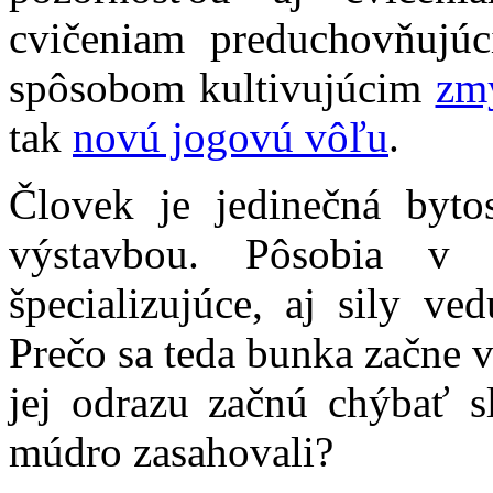
cvičeniam preduchovňujú
spôsobom kultivujúcim
zm
tak
novú jogovú vôľu
.
Človek je jedinečná byto
výstavbou. Pôsobia v 
špecializujúce, aj sily ve
Prečo sa teda bunka začne 
jej odrazu začnú chýbať sl
múdro zasahovali?