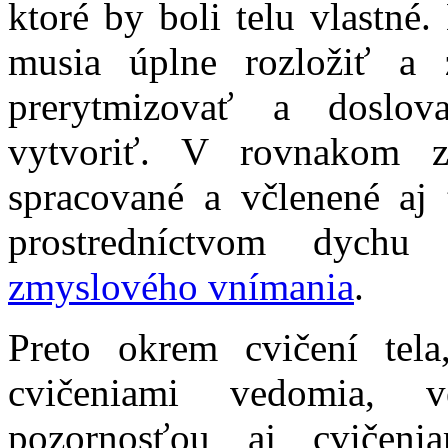
ktoré by boli telu vlastné.
musia úplne rozložiť a
prerytmizovať a doslov
vytvoriť. V rovnakom z
spracované a včlenené aj t
prostredníctvom dychu 
zmyslového vnímania
.
Preto okrem cvičení tel
cvičeniami vedomia, 
pozornosťou aj cvičen