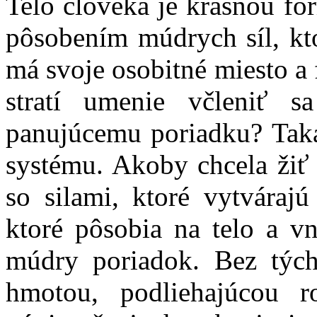
Telo človeka je krásnou for
pôsobením múdrych síl, kt
má svoje osobitné miesto a 
stratí umenie včleniť 
panujúcemu poriadku? Tak
systému. Akoby chcela žiť 
so silami, ktoré vytvárajú
ktoré pôsobia na telo a v
múdry poriadok. Bez tých
hmotou, podliehajúcou 