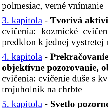
polmesiac, verné vnímanie
3. kapitola
-
Tvorivá aktiv
cvičenia: kozmické cvičen
predklon k jednej vystretej 
4. kapitola
-
Prekračovanie
objektívne pozorovanie, o
cvičenia: cvičenie duše s k
trojuholník na chrbte
5. kapitola
-
Svetlo pozorno