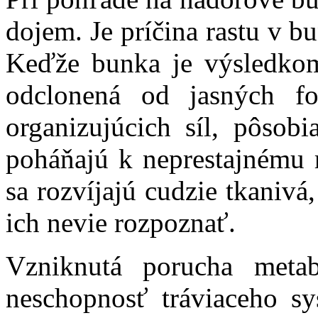
dojem. Je príčina rastu v b
Keďže bunka je výsledkom
odclonená od jasných f
organizujúcich síl, pôsobi
poháňajú k neprestajnému 
sa rozvíjajú cudzie tkanivá
ich nevie rozpoznať.
Vzniknutá porucha metab
neschopnosť tráviaceho sy