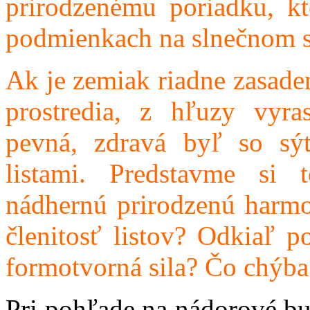
prirodzenému poriadku, kt
podmienkach na slnečnom s
Ak je zemiak riadne zasade
prostredia, z hľuzy vy
pevná, zdravá byľ so sý
listami. Predstavme si 
nádhernú prirodzenú harmo
členitosť listov? Odkiaľ po
formotvorná sila? Čo chýba
Pri pohľade na nádorové b