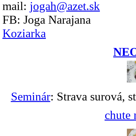
mail:
jogah@azet.sk
FB: Joga Narajana
Koziarka
NE
Seminár
: Strava surová, s
chute 