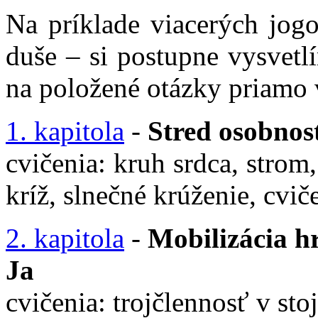
Na príklade viacerých jog
duše – si postupne vysvet
na položené otázky priamo v
1. kapitola
-
Stred osobnos
cvičenia: kruh srdca, strom
kríž, slnečné krúženie, cvič
2. kapitola
-
Mobilizácia hr
Ja
cvičenia: trojčlennosť v stoj