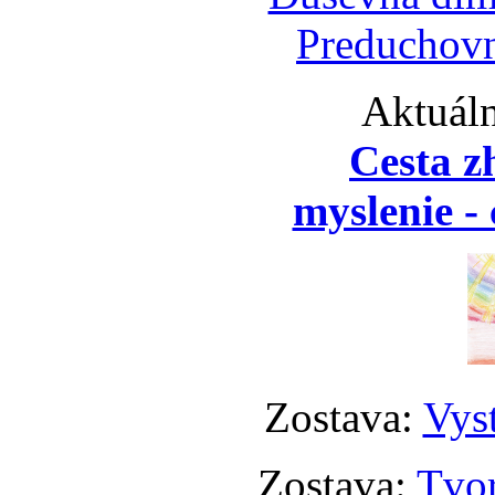
Preduchovn
Aktuáln
Cesta z
myslenie - 
Zostava:
Vyst
Zostava:
Tvor