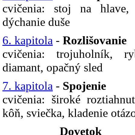
cvičenia: stoj na hlave,
dýchanie duše
6. kapitola
-
Rozlišovanie
cvičenia: trojuholník, 
diamant, opačný sled
7. kapitola
-
Spojenie
cvičenia: široké roztiahnu
kôň, sviečka, kladenie otáz
Dovetok