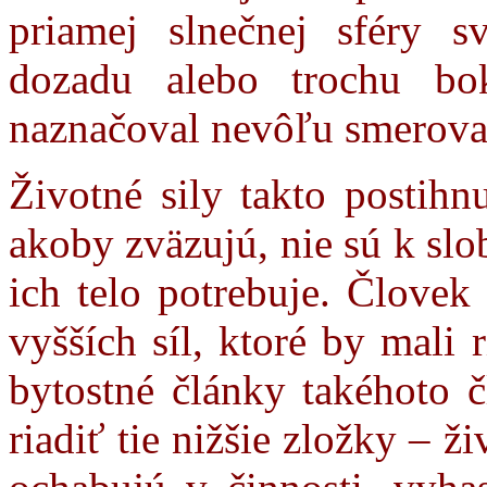
priamej slnečnej sféry s
dozadu alebo trochu b
naznačoval nevôľu smerova
Životné sily takto postihn
akoby zväzujú, nie sú k slob
ich telo potrebuje. Človek
vyšších síl, ktoré by mali r
bytostné články takéhoto 
riadiť tie nižšie zložky – ži