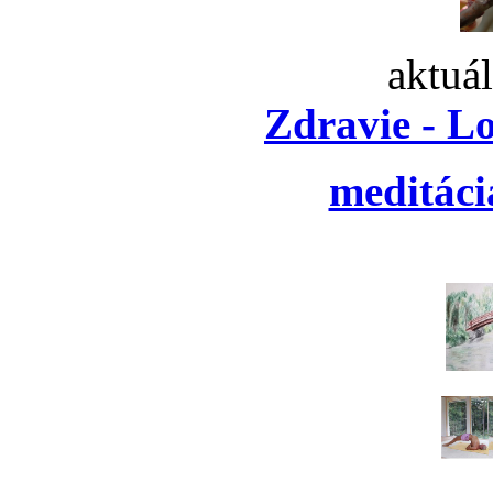
aktuá
Zdravie - L
meditáci