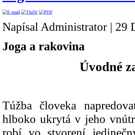
Napísal Administrator
|
29 
Joga a rakovina
Úvodné z
Túžba človeka napredova
hlboko ukrytá v jeho vnútri
robí vo stvorení jedineč