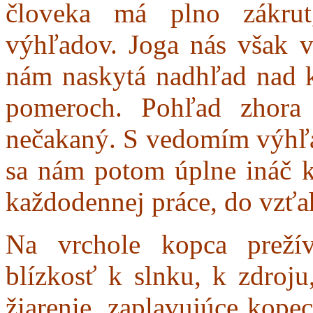
človeka má plno zákrut
výhľadov. Joga nás však v
nám naskytá nadhľad nad k
pomeroch. Pohľad zhora
nečakaný. S vedomím výhľ
sa nám potom úplne ináč k
každodennej práce, do vzťa
Na vrchole kopca prežív
blízkosť k slnku, k zdroj
žiarenie, zaplavujúce kope