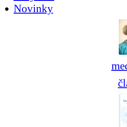
Novinky
med
č