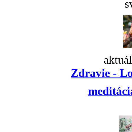
s
aktuá
Zdravie - L
meditáci