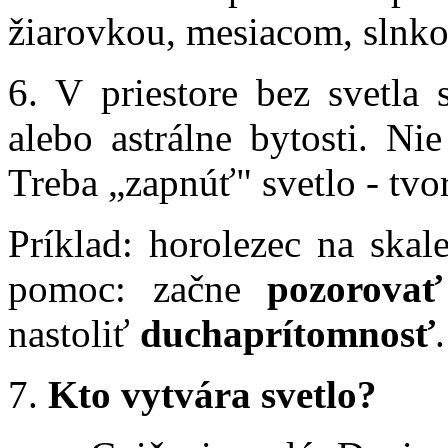
žiarovkou, mesiacom, slnk
6. V priestore bez svetla
alebo astrálne bytosti. Ni
Treba „zapnúť" svetlo - tvor
Príklad: horolezec na skal
pomoc: začne
pozorovať
nastoliť
duchaprítomnosť
.
7.
Kto vytvára svetlo?