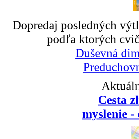
Dopredaj posledných výtl
podľa ktorých cvič
Duševná dim
Preduchovn
Aktuáln
Cesta z
myslenie - 