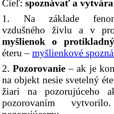
Cieľ:
spoznávať a vytvárať
1. Na základe fenome
vzdušného živlu a v pr
myšlienok o protikladný
éteru –
myšlienkové spozná
2.
Pozorovanie
– ak je konk
na objekt nesie svetelný éte
žiari na pozorujúceho 
pozorovaním vytvoril