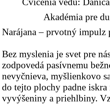
Cvičenia vedú: Danic
Akadémia pre du
Narájana – prvotný impulz 
Bez myslenia je svet pre ná
zodpovedá pasívnemu bežné
nevyčnieva, myšlienkovo sa 
do tejto plochy padne iskra
vyvýšeniny a priehlbiny. Vz