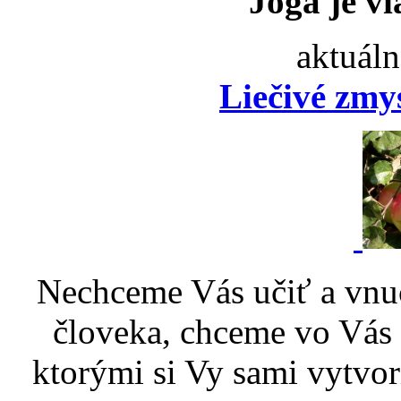
Joga je vi
aktuáln
Liečivé zmy
Nechceme Vás učiť a vnu
človeka, chceme vo Vás p
ktorými si Vy sami vytvor