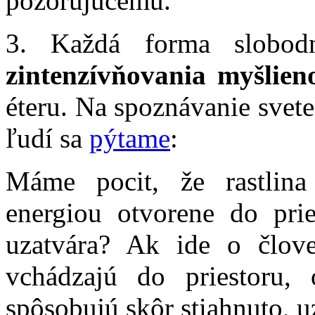
pozorujúcemu.
3. Každá forma slobo
zintenzívňovania myšlien
éteru. Na spoznávanie svetel
ľudí sa
pýtame
:
Máme pocit, že rastlin
energiou otvorene do prie
uzatvára? Ak ide o člove
vchádzajú do priestoru, 
spôsobujú skôr stiahnuto, u