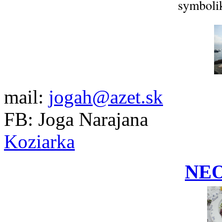
symbolik
mail:
jogah@azet.sk
FB: Joga Narajana
Koziarka
NE