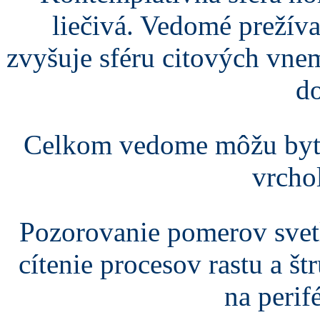
liečivá. Vedomé prežíva
zvyšuje sféru citových vne
d
Celkom vedome môžu byť
vrcho
Pozorovanie pomerov svetl
cítenie procesov rastu a št
na perifé