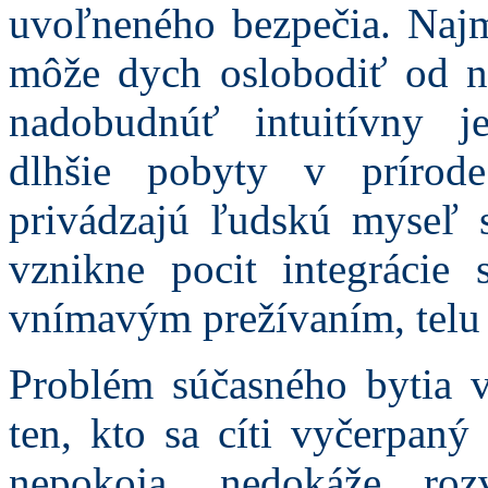
uvoľneného bezpečia. Naj
môže dych oslobodiť od ni
nadobudnúť intuitívny 
dlhšie pobyty v prírode
privádzajú ľudskú myseľ s
vznikne pocit integrácie
vnímavým prežívaním, telu p
Problém súčasného bytia 
ten, kto sa cíti vyčerpaný
nepokoja, nedokáže roz