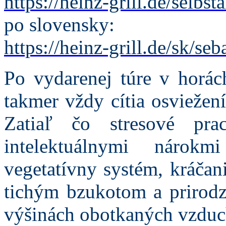
https://heinz-grill.de/selbst
po slovensky:
https://heinz-grill.de/sk/seb
Po vydarenej túre v horác
takmer vždy cítia osviežen
Zatiaľ čo stresové pra
intelektuálnymi nárok
vegetatívny systém, kráčan
tichým bzukotom a prirod
výšinách obotkaných vzduch