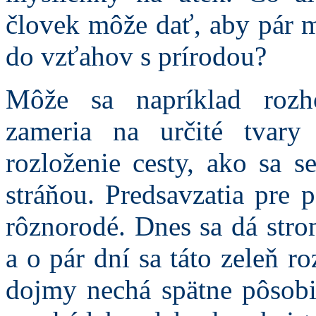
človek môže dať, aby pár m
do vzťahov s prírodou?
Môže sa napríklad rozh
zameria na určité tvar
rozloženie cesty, ako sa s
stráňou. Predsavzatia pre
rôznorodé. Dnes sa dá stro
a o pár dní sa táto zeleň r
dojmy nechá spätne pôsob