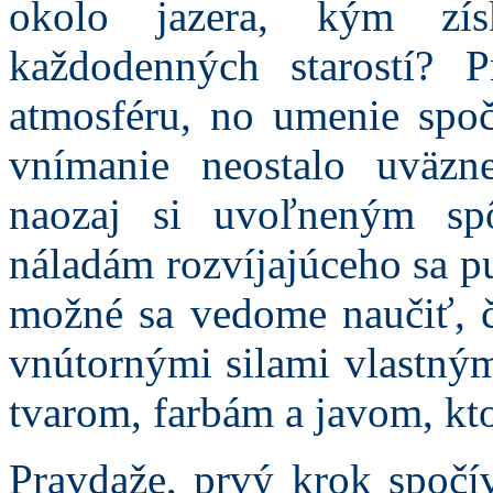
okolo jazera, kým zís
každodenných starostí? P
atmosféru, no umenie spo
vnímanie neostalo uväzne
naozaj si uvoľneným sp
náladám rozvíjajúceho sa pu
možné sa vedome naučiť, čo
vnútornými silami vlastný
tvarom, farbám a javom, kt
Pravdaže, prvý krok spočív