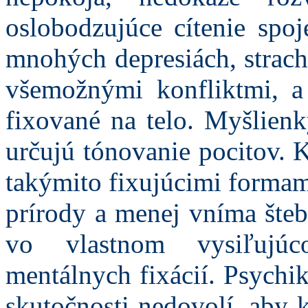
oslobodzujúce cítenie spoj
mnohých depresiách, strach
všemožnými konfliktmi, 
fixované na telo. Myšlien
určujú tónovanie pocitov. 
takýmito fixujúcimi formam
prírody a menej vníma šteb
vo vlastnom vysiľujú
mentálnych fixácií. Psychi
skutočnosti nedovolí, aby 