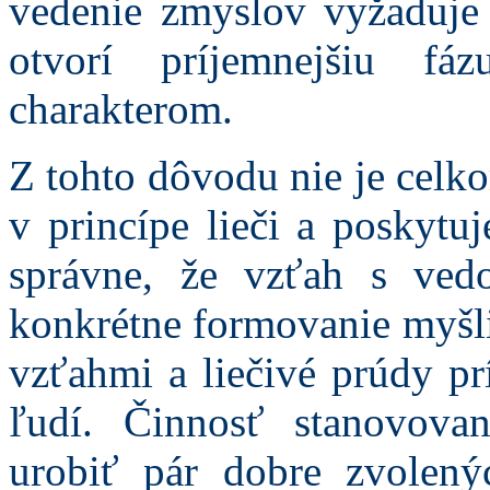
vedenie zmyslov vyžaduje
otvorí príjemnejšiu fá
charakterom.
Z tohto dôvodu nie je celko
v princípe lieči a poskytu
správne, že vzťah s ve
konkrétne formovanie myšli
vzťahmi a liečivé prúdy p
ľudí. Činnosť stanovova
urobiť pár dobre zvolen