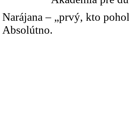
Narájana – „prvý, kto poho
Absolútno.