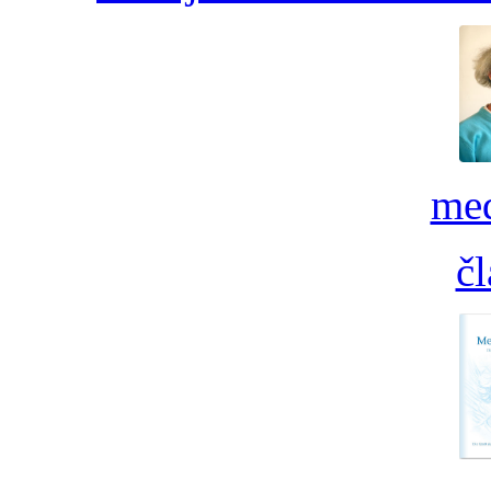
med
č