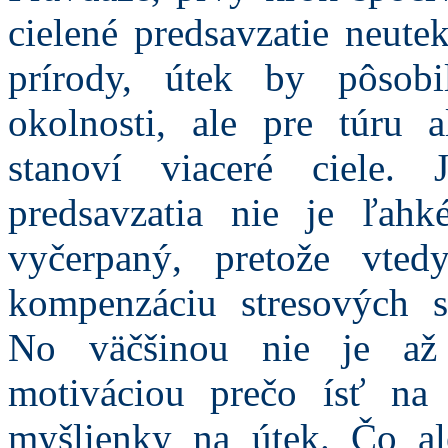
cielené predsavzatie neut
prírody, útek by pôsob
okolnosti, ale pre túru 
stanoví viaceré ciele.
predsavzatia nie je ľah
vyčerpaný, pretože vte
kompenzáciu stresových s
No väčšinou nie je až 
motiváciou prečo ísť na
myšlienky na útek. Čo al