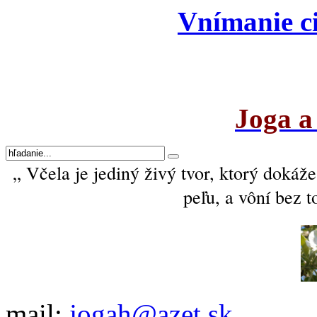
Vnímanie ci
Joga a
„ Včela je jediný živý tvor, ktorý dokáže
peľu, a vôní bez t
mail:
jogah@azet.sk