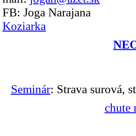
FB: Joga Narajana
Koziarka
NE
Seminár
: Strava surová, s
chute 