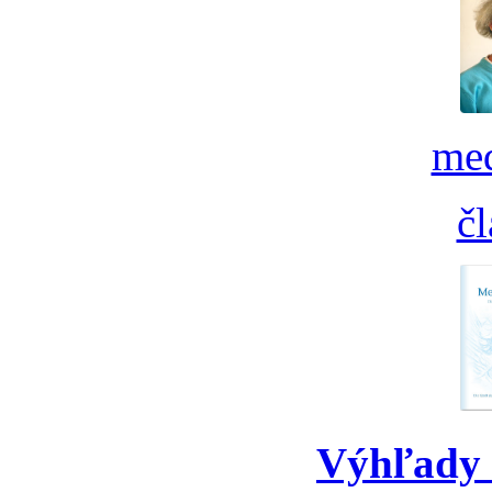
med
č
Výhľady 