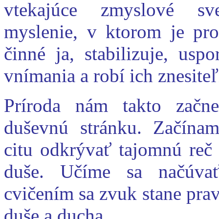
vtekajúce zmyslové sve
myslenie, v ktorom je pro
činné ja,
stabilizuje, usp
vnímania a robí ich znesite
Príroda nám takto začne
duševnú stránku. Začínam
citu odkrývať tajomnú reč
duše. Učíme sa načúvať
cvičením sa zvuk stane pr
duše a ducha.