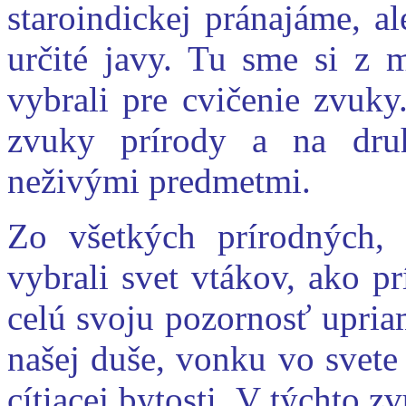
staroindickej pránajáme, a
určité javy. Tu sme si z
vybrali pre cvičenie zvuky
zvuky prírody a na dru
neživými predmetmi.
Zo všetkých prírodných,
vybrali svet vtákov, ako pr
celú svoju pozornosť upri
našej duše, vonku vo svete 
cítiacej bytosti.
V týchto zv