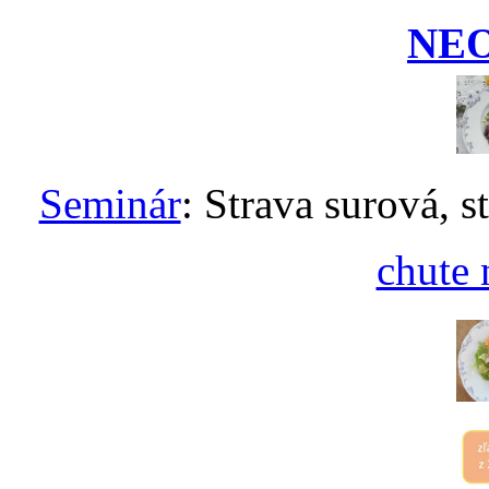
NE
Seminár
: Strava surová, s
chute 