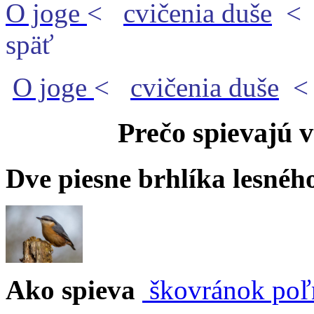
O joge
<
cvičenia duše
späť
O joge
<
cvičenia duše
Prečo spievajú v
Dve piesne brhlíka lesnéh
Ako spieva
škovránok po