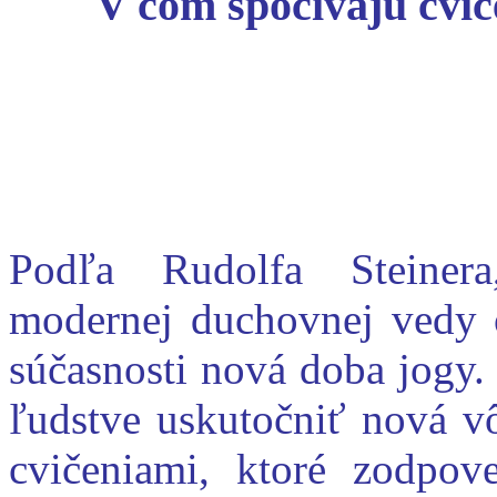
V čom spočívajú cvič
Podľa Rudolfa Steinera,
modernej duchovnej vedy 
súčasnosti nová doba jogy.
ľudstve uskutočniť nová v
cvičeniami, ktoré zodpov