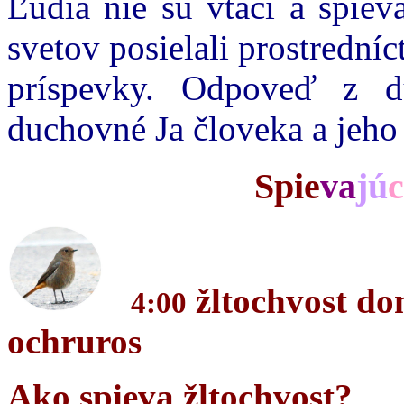
Ľudia nie sú vtáci a spie
svetov posielali prostrední
príspevky. Odpoveď z d
duchovné Ja človeka a jeho 
Spie
va
jú
c
žltochvost do
4:00
ochruros
Ako spieva žltochvost?