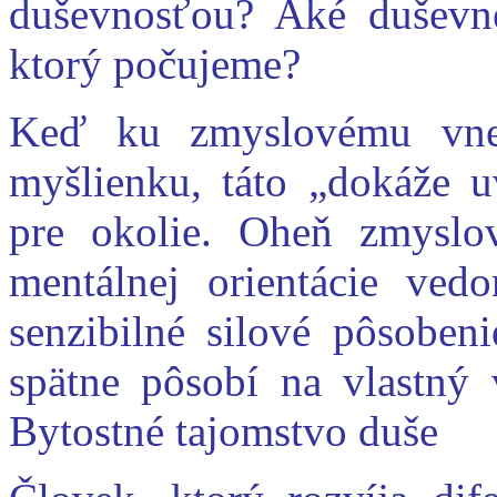
duševnosťou? Aké duševné
ktorý počujeme?
Keď ku zmyslovému vnem
myšlienku, táto „dokáže u
pre okolie. Oheň zmyslo
mentálnej orientácie ved
senzibilné silové pôsoben
spätne pôsobí na vlastný 
Bytostné tajomstvo duše