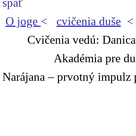
späť
O joge
<
cvičenia duše
Cvičenia vedú: Danic
Akadémia pre du
Narájana – prvotný impulz 