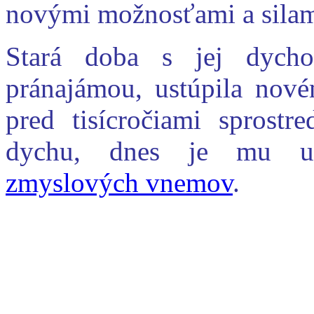
novými možnosťami a silam
Stará doba s jej dycho
pránajámou, ustúpila nov
pred tisícročiami sprost
dychu, dnes je mu umo
zmyslových vnemov
.