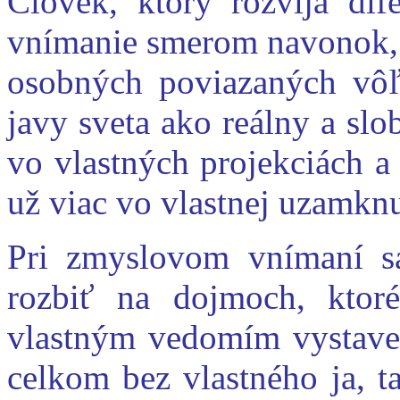
Človek, ktorý rozvíja di
vnímanie smerom navonok, 
osobných poviazaných vôľ
javy sveta ako reálny a slo
vo vlastných projekciách a 
už viac vo vlastnej uzamknu
Pri zmyslovom vnímaní s
rozbiť na dojmoch, ktor
vlastným vedomím vystav
celkom bez vlastného ja, t