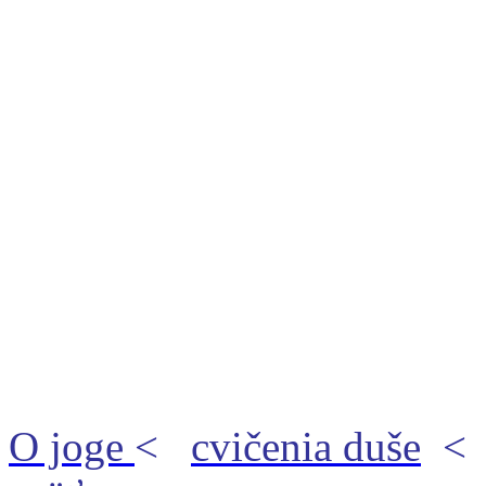
O joge
<
cvičenia duše