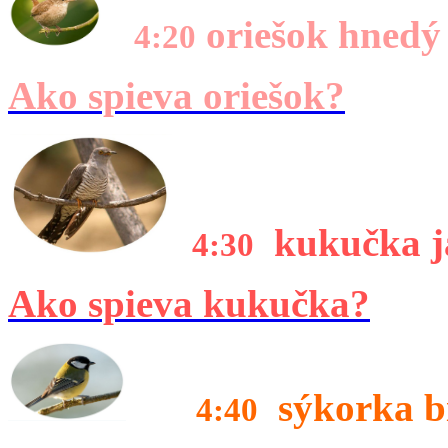
oriešok hnedý 
4:20
Ako spieva oriešok?
kukučka ja
4:30
Ako spieva kukučka?
sýkorka bi
4:40