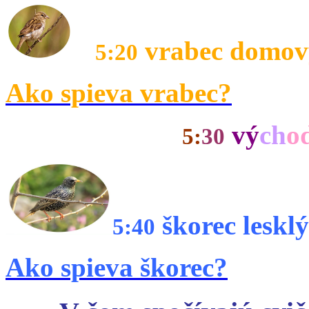
vrabec domový
5:20
Ako spieva vrabec?
vý
ch
o
5:
30
škorec lesklý
5:40
Ako spieva škorec?