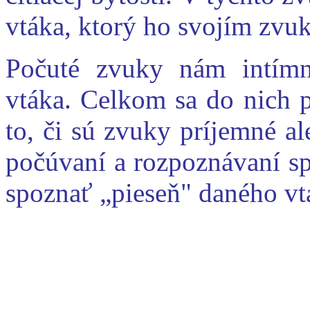
vtáka, ktorý ho svojím zv
Počuté zvuky nám intímn
vtáka. Celkom sa do nich 
to, či sú zvuky príjemné al
počúvaní a rozpoznávaní sp
spoznať „pieseň" daného vt