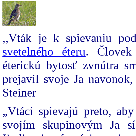
,,Vták je k spievaniu po
svetelného éteru
. Človek
éterickú bytosť zvnútra s
prejavil svoje Ja navonok,
Steiner
„Vtáci spievajú preto, ab
svojím skupinovým Ja sí