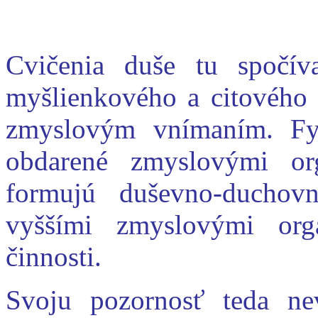
Cvičenia duše tu spočív
myšlienkového a citového ž
zmyslovým vnímaním. Fy
obdarené zmyslovými or
formujú duševno-duchov
vyššími zmyslovými org
činnosti.
Svoju pozornosť teda n