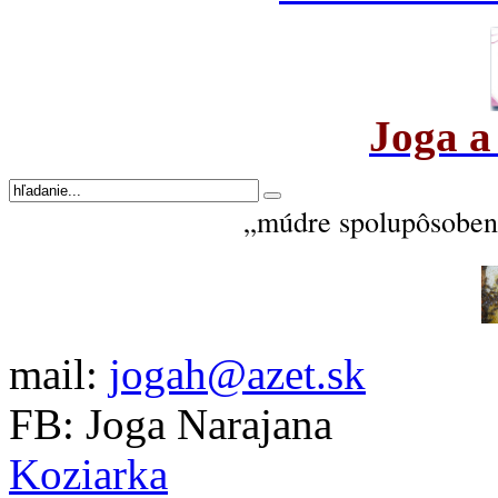
Joga a
„múdre spolupôsobeni
mail:
jogah@azet.sk
FB: Joga Narajana
Koziarka