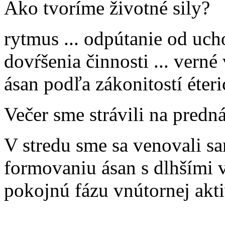
Ako tvoríme životné sily?
rytmus ... odpútanie od uc
dovŕšenia činnosti ... verné 
ásan podľa zákonitostí éteri
Večer sme strávili na predn
V stredu sme sa venovali s
formovaniu ásan s dlhšími 
pokojnú fázu vnútornej akti