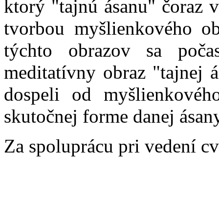
ktorý "tajnú ásanu" čoraz 
tvorbou myšlienkového ob
týchto obrazov sa poča
meditatívny obraz "tajnej
dospeli od myšlienkovéh
skutočnej forme danej ásany
Za spoluprácu pri vedení cv