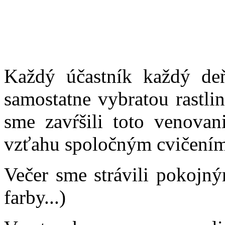
Každý účastník každý deň
samostatne vybratou rastli
sme zavŕšili toto venovan
vzťahu spoločným cvičením
Večer sme strávili pokojn
farby...)