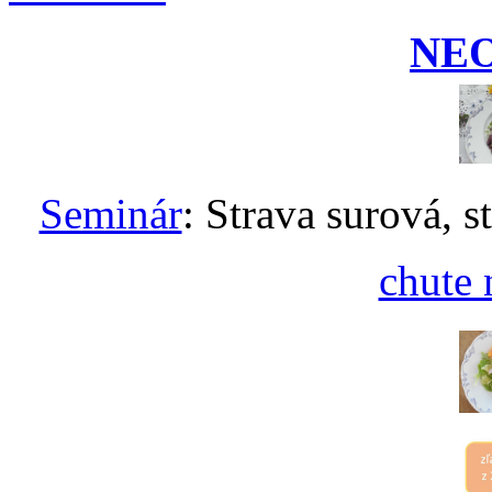
NE
Seminár
: Strava surová, s
chute 