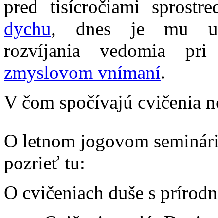
pred tisícročiami sprost
dychu
, dnes je mu umo
rozvíjania vedomia pr
zmyslovom vnímaní
.
V čom spočívajú cvičenia n
O letnom jogovom seminári 
pozrieť tu:
O cvičeniach duše s prírodn