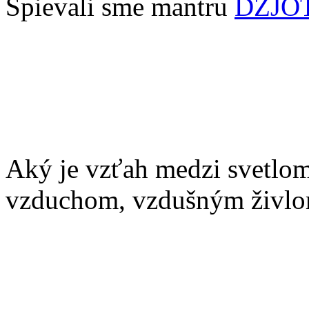
Spievali sme mantru
DŽJO
Aký je vzťah medzi svetlom
vzduchom, vzdušným živl