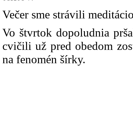
Večer sme strávili meditáci
Vo štvrtok dopoludnia prša
cvičili už pred obedom zo
na fenomén šírky.