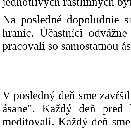
jednotlivých rastlinných byt
Na posledné dopoludnie s
hraníc. Účastníci odvážne
pracovali so samostatnou á
V posledný deň sme zavŕšili
ásane". Každý deň pred
meditovali. Každý deň sme 