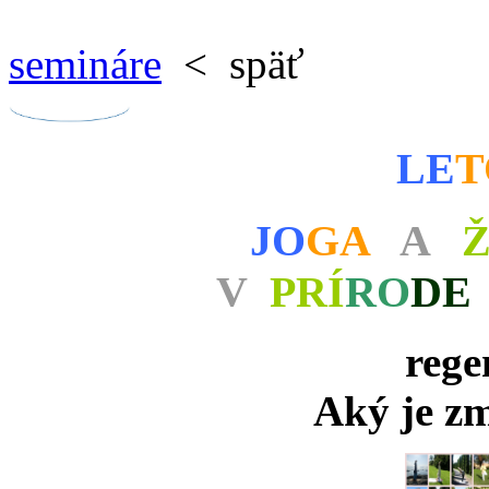
semináre
< späť
LE
T
JO
GA
A
Ž
V
PRÍ
RO
DE
rege
Aký je zm