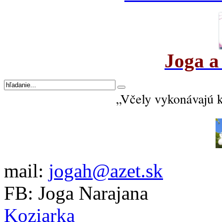
Joga a
„Včely vykonávajú 
mail:
jogah@azet.sk
FB: Joga Narajana
Koziarka