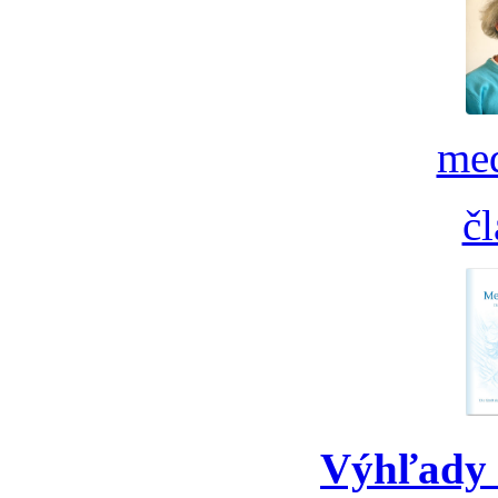
med
č
Výhľady 