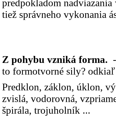
predpokladom nadviazania 
tiež správneho vykonania á
Z pohybu vzniká forma.
-
to formotvorné sily? odkia
Predklon, záklon, úklon, výk
zvislá, vodorovná, vzpriame
špirála, trojuholník ...