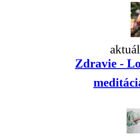
aktuá
Zdravie - L
meditáci