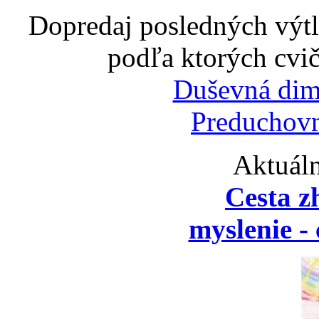
Dopredaj posledných výtl
podľa ktorých cvič
Duševná dim
Preduchovn
Aktuáln
Cesta z
myslenie - 