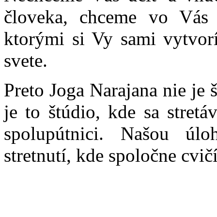
človeka, chceme vo Vás p
ktorými si Vy sami vytvor
svete.
Preto Joga Narajana nie je 
je to štúdio, kde sa stret
spolupútnici. Našou úl
stretnutí, kde spoločne cvi