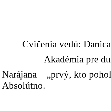
Cvičenia vedú: Danic
Akadémia pre du
Narájana – „prvý, kto poho
Absolútno.