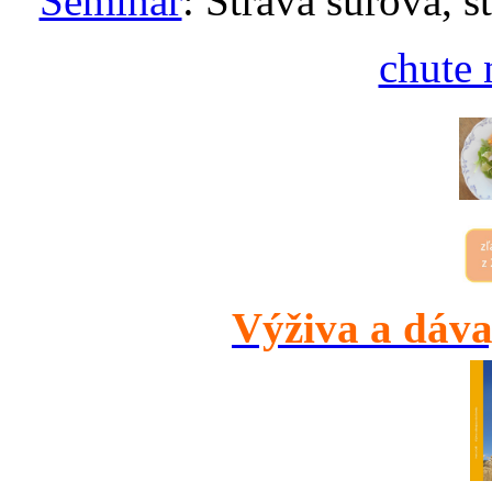
Seminár
: Strava surová, s
chute 
Výživa a dáva