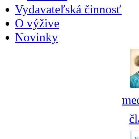
Vydavateľská činnosť
O výžive
Novinky
med
č