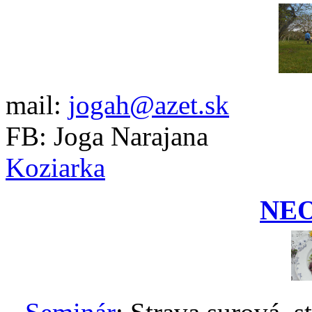
mail:
jogah@azet.sk
FB: Joga Narajana
Koziarka
NE