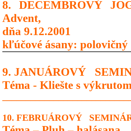
8. DECEMBROVÝ JOG
Advent,
dňa 9.12.2001
kľúčové ásany: polovičný 
9. JANUÁROVÝ SEMINÁ
Téma - Kliešte s výkruto
___________________________
10. FEBRUÁROVÝ SEMINÁR, 
Téma – Pluh – halásana