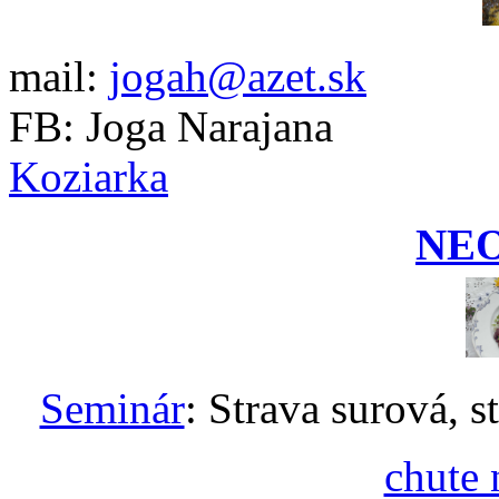
mail:
jogah@azet.sk
FB: Joga Narajana
Koziarka
NE
Seminár
: Strava surová, s
chute 