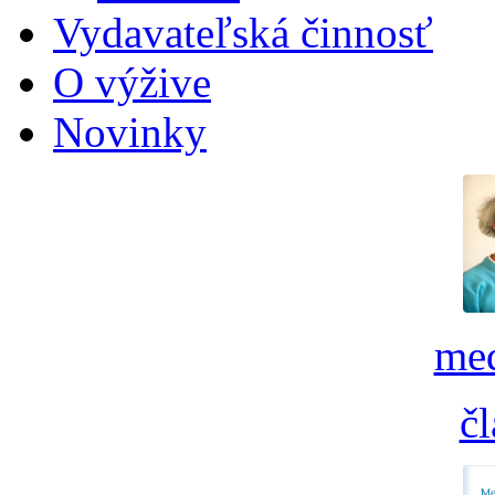
Vydavateľská činnosť
O výžive
Novinky
med
č