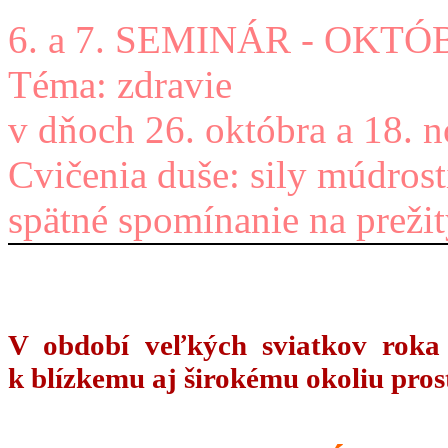
6. a 7. SEMINÁR - O
Téma: zdravie
v dňoch 26. októbra a 18.
Cvičenia duše: sily múdrost
spätné spomínanie na prežit
V období veľkých sviatkov roka 
k blízkemu aj širokému okoliu pro