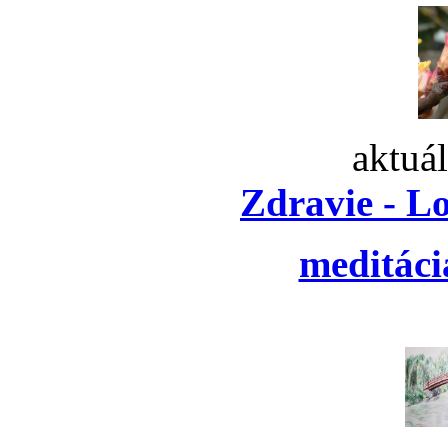
aktuá
Zdravie - L
meditáci