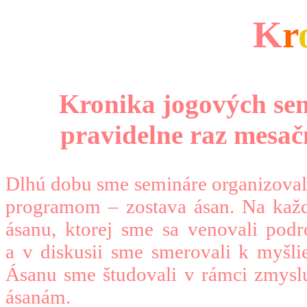
K
r
Kronika jogových se
pravidelne raz mesač
Dlhú dobu sme semináre organizovali
programom – zostava ásan. Na každ
ásanu, ktorej sme sa venovali pod
a v diskusii sme smerovali k myšl
Ásanu sme študovali v rámci zmyslu
ásanám.