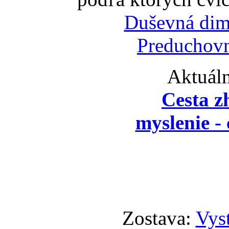
Duševná dim
Preduchovn
Aktuáln
Cesta z
myslenie - 
Zostava:
Vyst