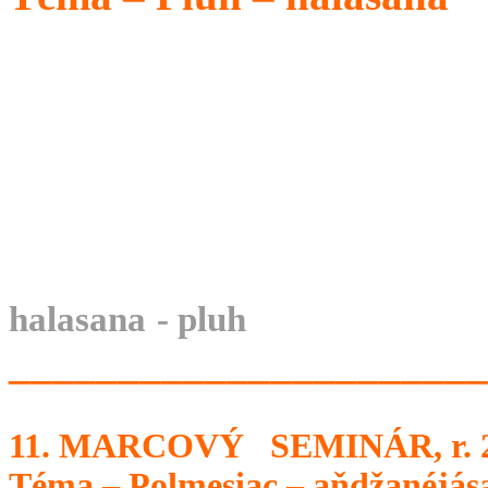
halasana
- pluh
______________________
11. MARCOVÝ SEMINÁR, r. 
Téma – Polmesiac – aňdžanéjás