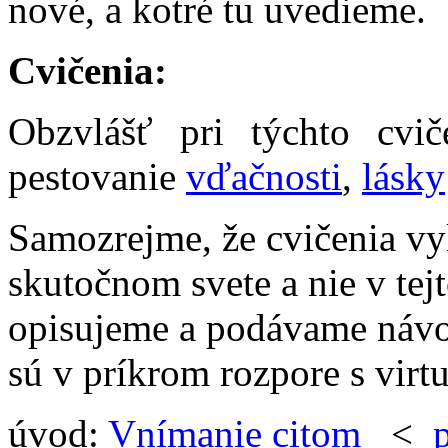
nové, a kotré tu uvedieme.
Cvičenia:
Obzvlášť pri týchto cvi
pestovanie
vďačnosti
,
lásky
Samozrejme, že cvičenia v
skutočnom svete a nie v tejto
opisujeme a podávame návod
sú v príkrom rozpore s virtu
úvod:
Vnímanie citom
<