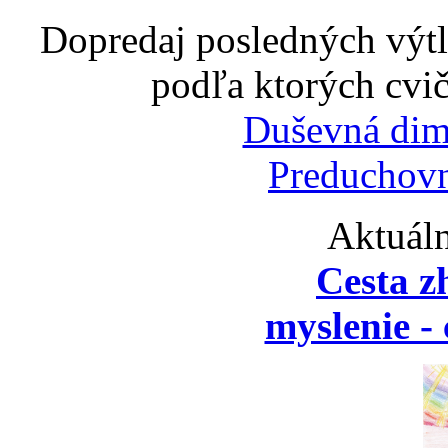
Dopredaj posledných výtl
podľa ktorých cvič
Duševná dim
Preduchovn
Aktuáln
Cesta z
myslenie - 