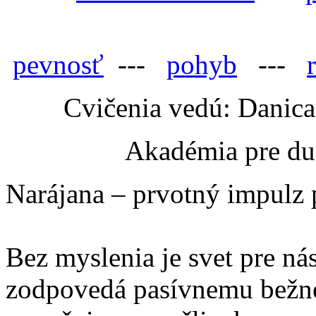
pevnosť
---
pohyb
---
Cvičenia vedú: Danic
Akadémia pre du
Narájana – prvotný impulz 
Bez myslenia je svet pre ná
zodpovedá pasívnemu bežné