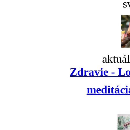
s
aktuá
Zdravie - L
meditáci