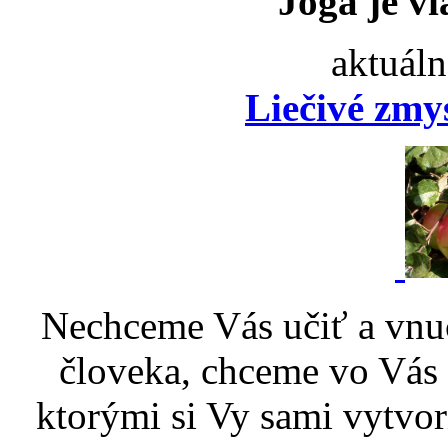
Joga je vi
aktuáln
Liečivé zmy
Nechceme Vás učiť a vnu
človeka, chceme vo Vás p
ktorými si Vy sami vytvor