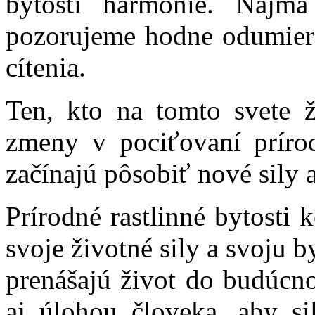
bytosti harmónie. Najm
pozorujeme hodne odumiera
cítenia.
Ten, kto na tomto svete ž
zmeny v pociťovaní príro
začínajú pôsobiť nové sily a
Prírodné rastlinné bytosti 
svoje životné sily a svoju 
prenášajú život do budúcno
aj úlohou človeka, aby si