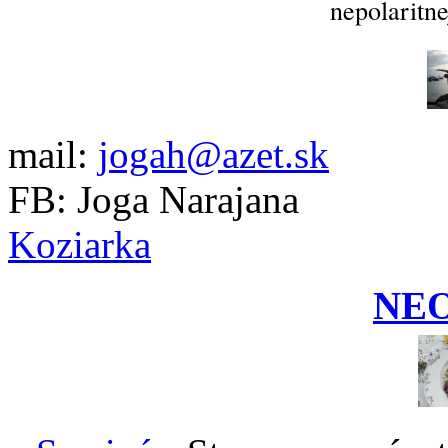
nepolaritne
mail:
jogah@azet.sk
FB: Joga Narajana
Koziarka
NE