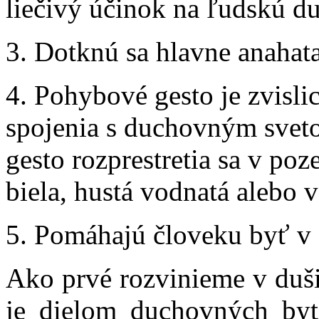
liečivý účinok na ľudskú du
3. Dotknú sa hlavne anahata
4. Pohybové gesto je zvisli
spojenia s duchovným svet
gesto rozprestretia sa v poz
biela, hustá vodnatá alebo 
5. Pomáhajú človeku byť v 
Ako prvé rozvinieme v duši
je dielom duchovných bytos