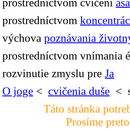
prostredníctvom cvičení
ás
prostredníctvom
koncentrác
výchova
poznávania životný
prostredníctvom vnímania é
rozvinutie zmyslu pre
Ja
O joge
<
cvičenia duše
< s
Táto stránka potre
Prosíme preto