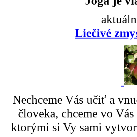
Joga je vi
aktuáln
Liečivé zmy
Nechceme Vás učiť a vnu
človeka, chceme vo Vás p
ktorými si Vy sami vytvor