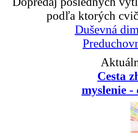
Dopredaj posledných výtl
podľa ktorých cvič
Duševná dim
Preduchovn
Aktuáln
Cesta z
myslenie - 