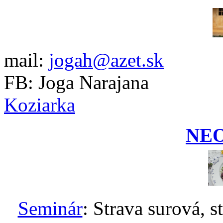
mail:
jogah@azet.sk
FB: Joga Narajana
Koziarka
NE
Seminár
: Strava surová, s