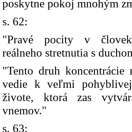
poskytne pokoj mnohým z
s. 62:
"Pravé pocity v človek
reálneho stretnutia s ducho
"Tento druh koncentrácie
vedie k veľmi pohybliv
živote, ktorá zas vytvá
vnemov."
s. 63: