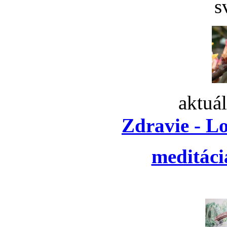
s
aktuá
Zdravie - L
meditáci