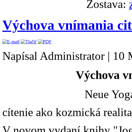
Zostava:
Výchova vnímania ci
Napísal Administrator
|
10 
Výchova v
Neue Yog
cítenie ako kozmická realit
V novom vydaní knihy "Jog