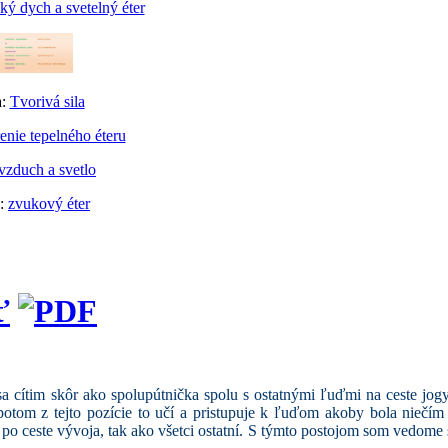
ý dych a svetelný éter
a:
Tvorivá sila
enie tepelného éteru
vzduch a svetlo
a:
zvukový éter
 cítim skôr ako spolupútnička spolu s ostatnými ľuďmi na ceste jogy
 potom z tejto pozície to učí a pristupuje k ľuďom akoby bola niečím 
o ceste vývoja, tak ako všetci ostatní. S týmto postojom som vedome 