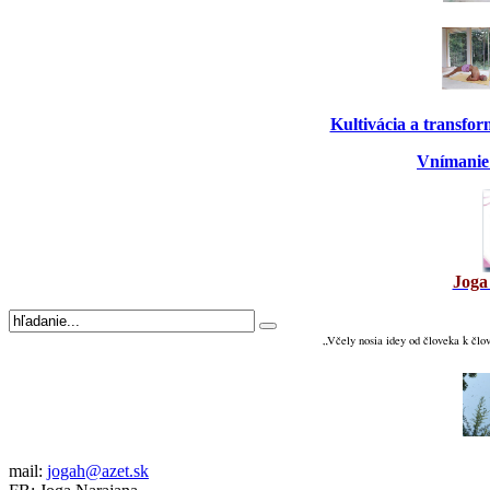
Kultivácia a transfo
Vnímanie 
Joga
„Včely nosia idey od človeka k člo
mail:
jogah@azet.sk