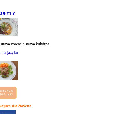
EOFYTY
 strava varená a strava kultúrna
e na jazyku
ajúca sila človeka