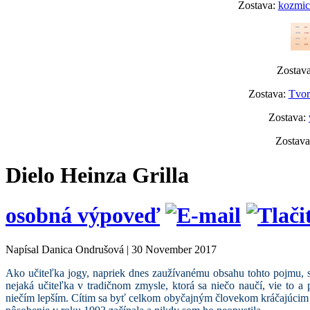
Zostava:
kozmick
Zostav
Zostava:
Tvor
Zostava:
Zostav
Dielo Heinza Grilla
osobná výpoveď
Napísal Danica Ondrušová
|
30 November 2017
Ako učiteľka jogy, napriek dnes zaužívanému obsahu tohto pojmu, sa
nejaká učiteľka v tradičnom zmysle, ktorá sa niečo naučí, vie to a
niečím lepším. Cítim sa byť celkom obyčajným človekom kráčajúcim p