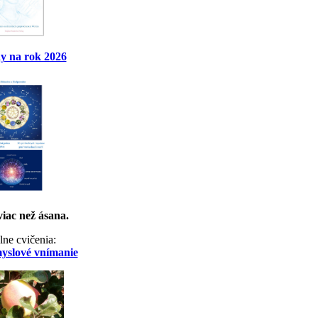
y na rok 2026
viac než ásana.
lne cvičenia:
myslové vnímanie