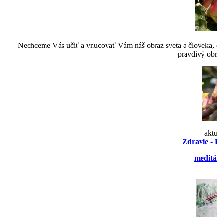
Nechceme Vás učiť a vnucovať Vám náš obraz sveta a človeka, ch
pravdivý obr
akt
Zdravie - 
meditá