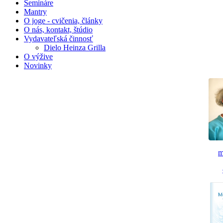
Semináre
Mantry
O joge - cvičenia, články
O nás, kontakt, štúdio
Vydavateľská činnosť
Dielo Heinza Grilla
O výžive
Novinky
m