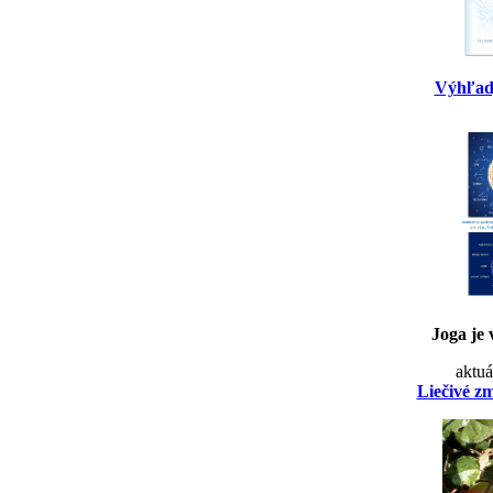
Výhľad
Joga je 
aktuá
Liečivé z