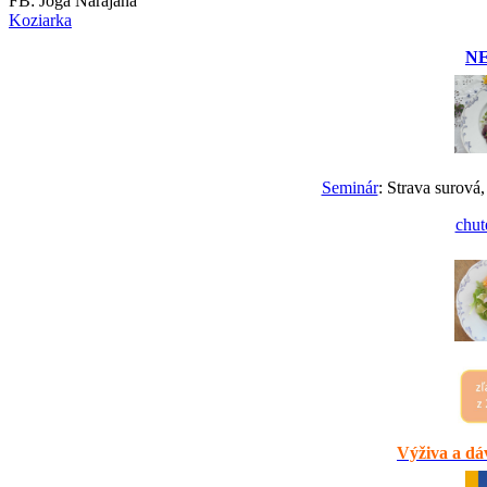
FB: Joga Narajana
Koziarka
N
Seminár
: Strava surová,
chut
Výživa a dáv