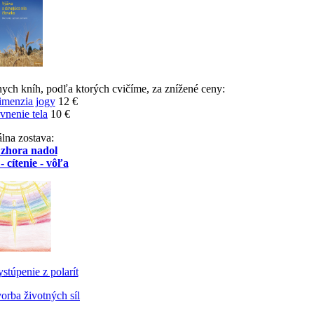
nych kníh, podľa ktorých cvičíme, za znížené ceny:
imenzia jogy
12 €
vnenie tela
10 €
lna zostava:
 zhora nadol
- cítenie - vôľa
stúpenie z polarít
orba životných síl