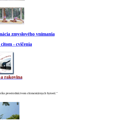
rmácia zmyslového vnímania
citom - cvičenia
 a rakovina
veku prostredníctvom elementárnych bytostí.“