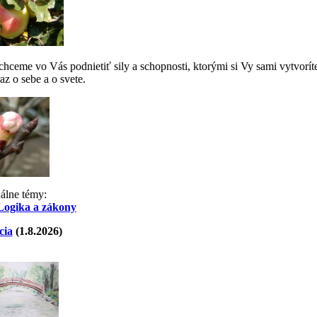
ceme vo Vás podnietiť sily a schopnosti, ktorými si Vy sami vytvorít
az o sebe a o svete.
uálne témy:
Logika a zákony
cia
(1.8.2026)