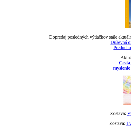
Dopredaj posledných výtlačkov stále aktuál
Duševná d
Preducho
Aktuá
Cesta
myslenie 
Zostava:
Vy
Zostava:
Tv