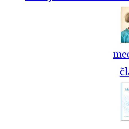
med
č