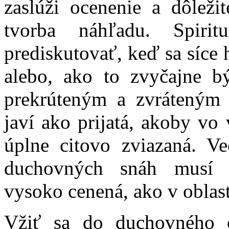
zaslúži ocenenie a dôleži
tvorba náhľadu. Spiri
prediskutovať, keď sa síce h
alebo, ako to zvyčajne b
prekrúteným a zvráteným 
javí ako prijatá, akoby vo
úplne citovo zviazaná. V
duchovných snáh musí 
vysoko cenená, ako v oblas
Vžiť sa do duchovného 