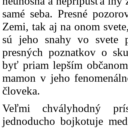
neúnosná a nepripúšťa iný z
samé seba. Presné pozorov
Zemi, tak aj na onom svete,
sú jeho snahy vo svete p
presných poznatkov o skut
byť priam lepším občanom,
mamon v jeho fenomenáln
človeka.
Veľmi chvályhodný prí
jednoducho bojkotuje med