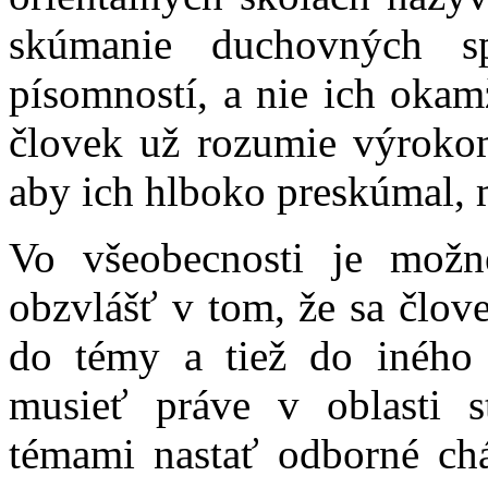
skúmanie duchovných sp
písomností, a nie ich okamž
človek už rozumie výrokom
aby ich hlboko preskúmal, m
Vo všeobecnosti je možn
obzvlášť v tom, že sa člove
do témy a tiež do iného
musieť práve v oblasti st
témami nastať odborné chá