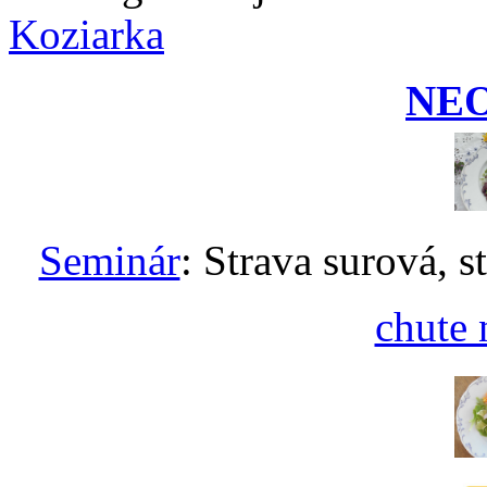
Koziarka
NE
Seminár
: Strava surová, s
chute 