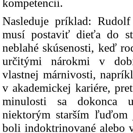
kompetencii.
Nasleduje príklad: Rudolf
musí postaviť dieťa do s
neblahé skúsenosti, keď ro
určitými nárokmi v dob
vlastnej márnivosti, naprí
v akademickej kariére, pre
minulosti sa dokonca up
niektorým starším ľuďom 
boli indoktrinované alebo