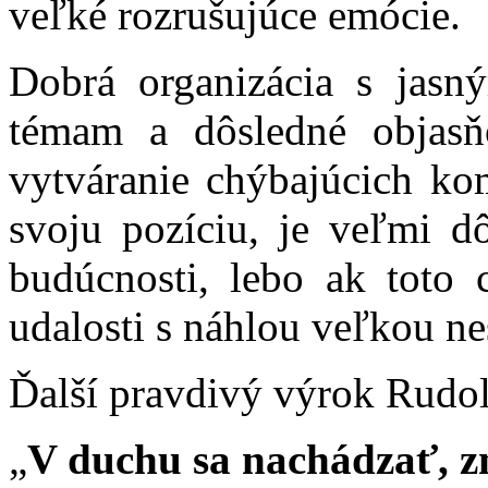
veľké rozrušujúce emócie.
Dobrá organizácia s jas
témam a dôsledné objasň
vytváranie chýbajúcich kom
svoju pozíciu, je veľmi dô
budúcnosti, lebo ak toto
udalosti s náhlou veľkou n
Ďalší pravdivý výrok Rudolf
„
V duchu sa nachádzať, z