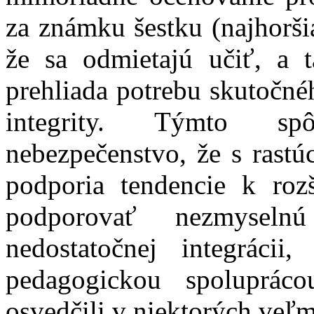
za známku šestku (najhorši
že sa odmietajú učiť, a t
prehliada potrebu skutočnéh
integrity. Týmto s
nebezpečenstvo, že s rast
podporia tendencie k roz
podporovať nezmyseln
nedostatočnej integráci
pedagogickou spolupráco
osvedčili v niektorých veľ