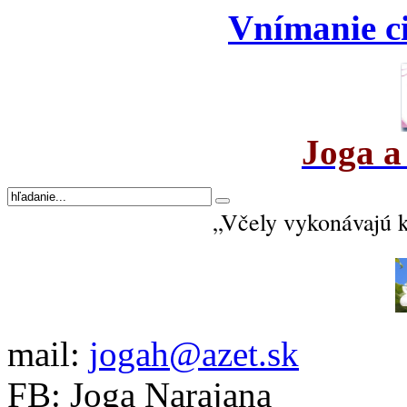
Vnímanie ci
Joga a
„Včely vykonávajú 
mail:
jogah@azet.sk
FB: Joga Narajana