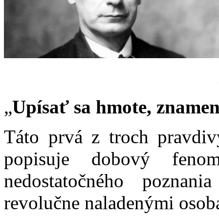
„
Upísať sa hmote, znamen
Táto prvá z troch pravdiv
popisuje dobový feno
nedostatočného poznani
revolučne naladenými osob