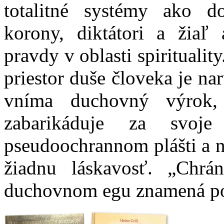
totalitné systémy ako d
korony, diktátori a žiaľ
pravdy v oblasti spirituality
priestor duše človeka je na
vníma duchovný výrok, 
zabarikáduje za svoj
pseudoochrannom plášti a n
žiadnu láskavosť. „Chr
duchovnom egu znamená po