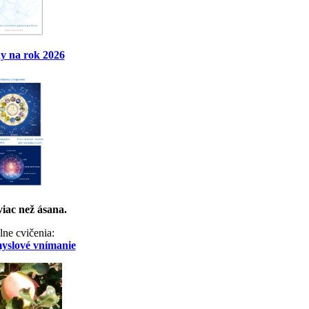
y na rok 2026
viac než ásana.
lne cvičenia:
myslové vnímanie