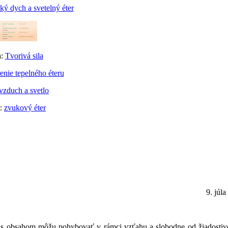
ý dych a svetelný éter
a:
Tvorivá sila
enie tepelného éteru
vzduch a svetlo
a:
zvukový éter
9. júl
y s obsahom môžu pohybovať v rámci vzťahu a slobodne od žiadostivo