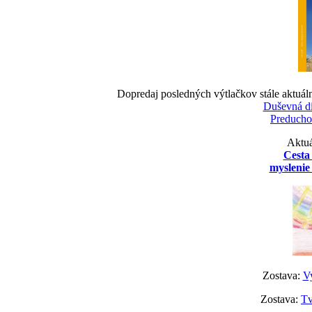
Dopredaj posledných výtlačkov stále aktuál
Duševná d
Preducho
Aktuá
Cesta
myslenie 
Zostava:
Vy
Zostava:
Tv