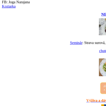
FB: Joga Narajana
Koziarka
N
Seminár
: Strava surová,
chut
Výživa a dáv