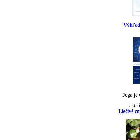
Výhľad
Joga je 
aktuá
Liečivé z