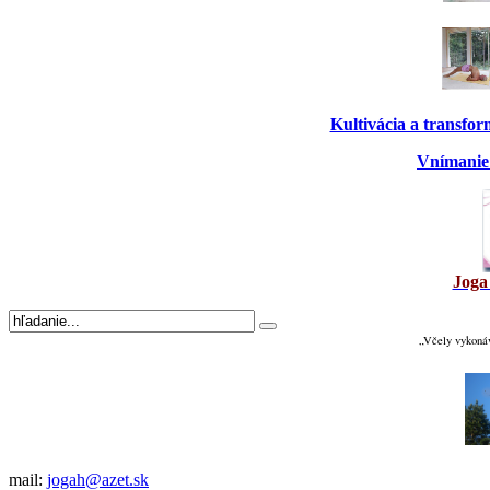
Kultivácia a transfo
Vnímanie 
Joga
„Včely vykonáv
mail:
jogah@azet.sk