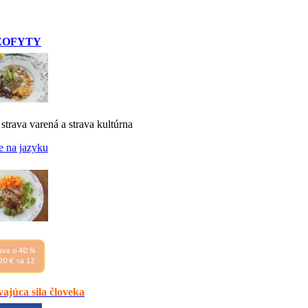
EOFYTY
 strava varená a strava kultúrna
e na jazyku
ajúca sila človeka