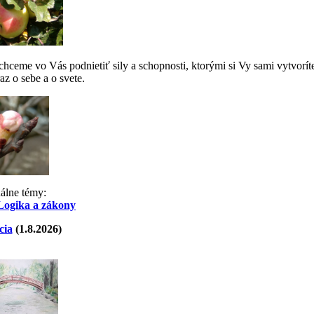
ceme vo Vás podnietiť sily a schopnosti, ktorými si Vy sami vytvorít
az o sebe a o svete.
uálne témy:
Logika a zákony
cia
(1.8.2026)