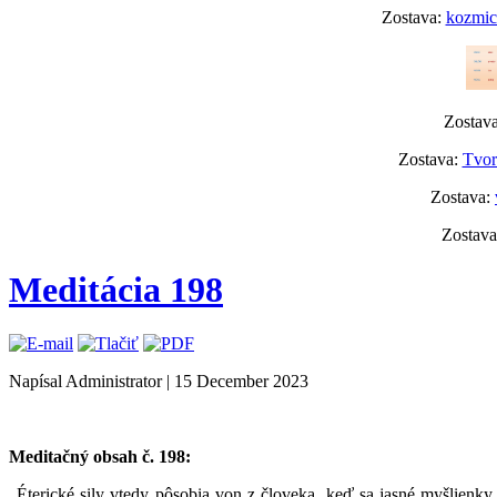
Zostava:
kozmick
Zostav
Zostava:
Tvor
Zostava:
Zostav
Meditácia 198
Napísal Administrator
|
15 December 2023
Meditačný obsah č. 198:
„Éterické sily vtedy pôsobia von z človeka, keď sa jasné myšlienk