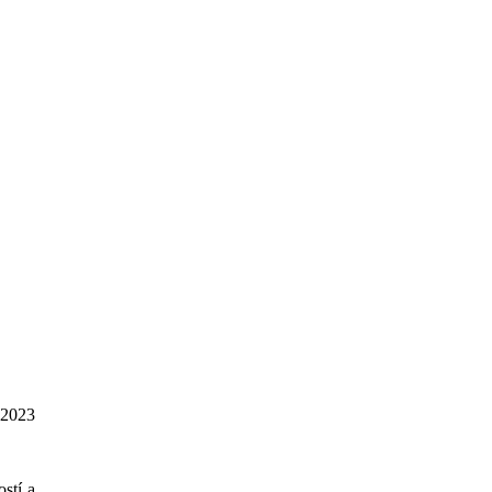
a 2023
stí a