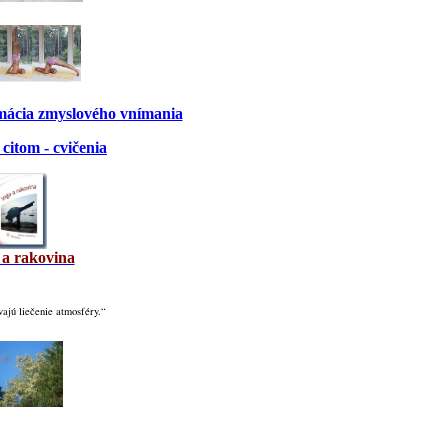
rmácia zmyslového vnímania
citom - cvičenia
 a rakovina
ajú liečenie atmosféry.“