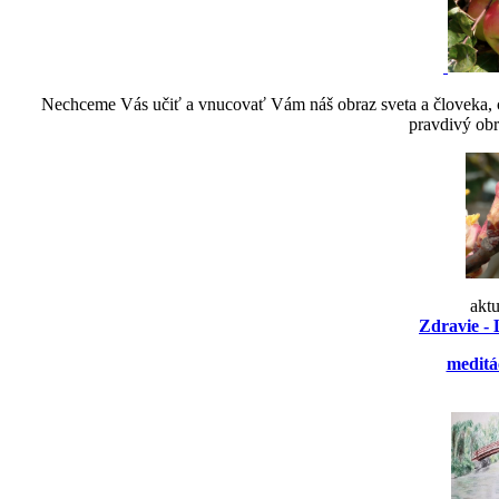
Nechceme Vás učiť a vnucovať Vám náš obraz sveta a človeka, ch
pravdivý obr
akt
Zdravie - 
meditá