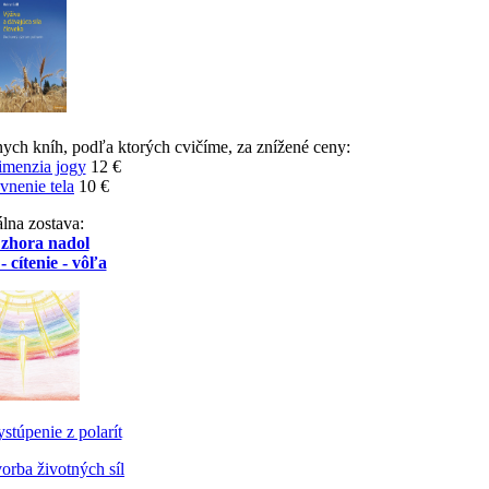
nych kníh, podľa ktorých cvičíme, za znížené ceny:
imenzia jogy
12 €
vnenie tela
10 €
lna zostava:
 zhora nadol
- cítenie - vôľa
stúpenie z polarít
orba životných síl