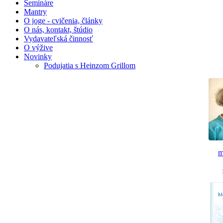
Semináre
Mantry
O joge - cvičenia, články
O nás, kontakt, štúdio
Vydavateľská činnosť
O výžive
Novinky
Podujatia s Heinzom Grillom
m