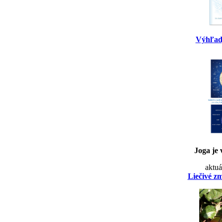
Výhľad
Joga je 
aktuá
Liečivé z