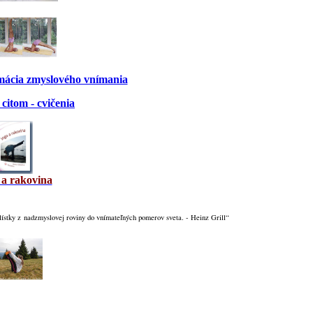
rmácia zmyslového vnímania
citom - cvičenia
 a rakovina
lístky z nadzmyslovej roviny do vnímateľných pomerov sveta. - Heinz Grill“