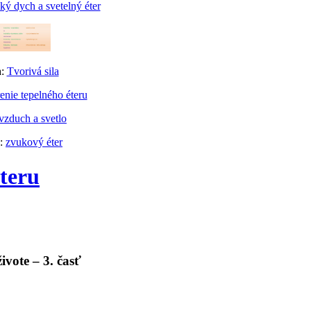
ý dych a svetelný éter
a:
Tvorivá sila
enie tepelného éteru
vzduch a svetlo
a:
zvukový éter
éteru
ivote – 3. časť