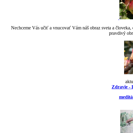
Nechceme Vás učiť a vnucovať Vám náš obraz sveta a človeka, ch
pravdivý obr
akt
Zdravie - 
meditá