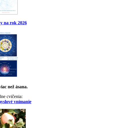
y na rok 2026
viac než ásana.
lne cvičenia:
myslové vnímanie