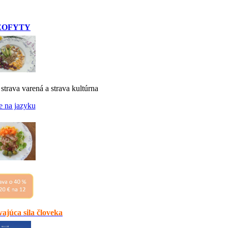
EOFYTY
 strava varená a strava kultúrna
e na jazyku
ajúca sila človeka