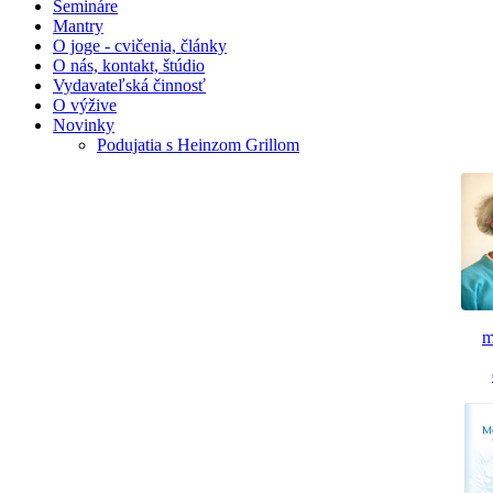
Semináre
Mantry
O joge - cvičenia, články
O nás, kontakt, štúdio
Vydavateľská činnosť
O výžive
Novinky
Podujatia s Heinzom Grillom
m