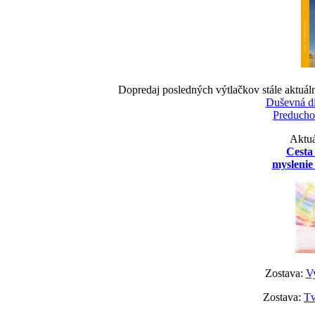
Dopredaj posledných výtlačkov stále aktuál
Duševná d
Preducho
Aktuá
Cesta
myslenie 
Zostava:
Vy
Zostava:
Tv