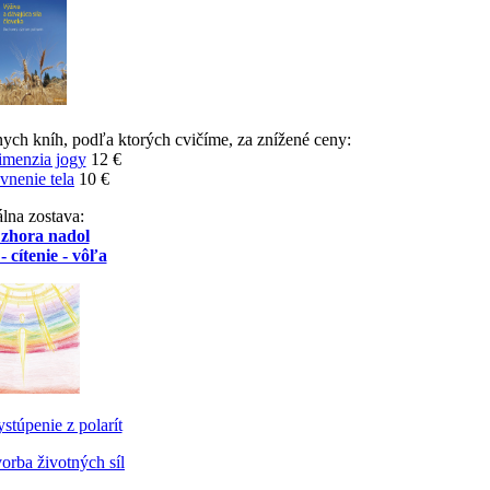
nych kníh, podľa ktorých cvičíme, za znížené ceny:
imenzia jogy
12 €
vnenie tela
10 €
lna zostava:
 zhora nadol
- cítenie - vôľa
stúpenie z polarít
orba životných síl