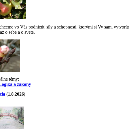
ceme vo Vás podnietiť sily a schopnosti, ktorými si Vy sami vytvorít
az o sebe a o svete.
uálne témy:
Logika a zákony
cia
(1.8.2026)