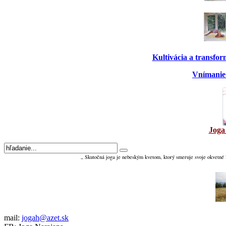
Kultivácia a transfo
Vnímanie 
Joga
„ Skutočná joga je nebeským kvetom, ktorý smeruje svoje okvetné 
mail:
jogah@azet.sk