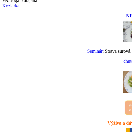
FB: Joga Narajana
Koziarka
N
Seminár
: Strava surová,
chut
Výživa a dáv