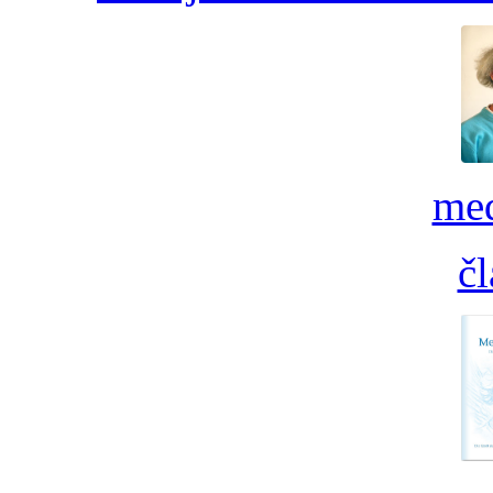
med
č