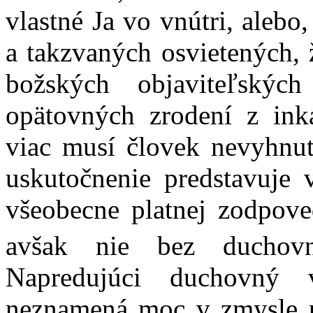
vlastné Ja vo vnútri, aleb
a takzvaných osvietených, 
božských objaviteľskýc
opätovných zrodení z ink
viac musí človek nevyhnut
uskutočnenie predstavuje v
všeobecne platnej zodpov
avšak nie bez duchovn
Napredujúci duchovný 
neznamená moc v zmysle p