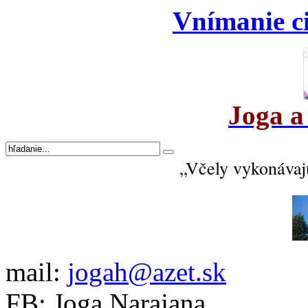
Vnímanie ci
Joga a
„Včely vykonávajú
mail:
jogah@azet.sk
FB: Joga Narajana