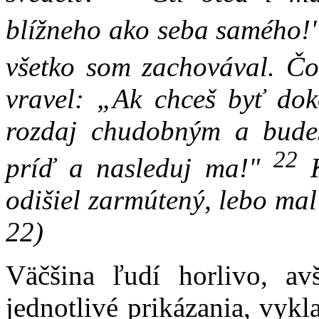
blížneho ako seba samého!
všetko som zachovával. Č
vravel: „Ak chceš byť dok
rozdaj chudobným a bude
22
príď a nasleduj ma!"
K
odišiel zarmútený, lebo mal
22)
Väčšina ľudí horlivo, av
jednotlivé prikázania, vykl