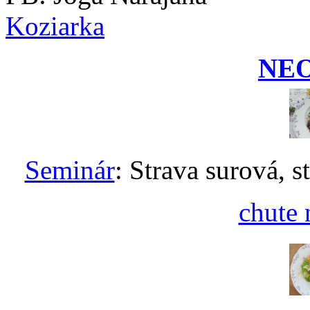
Koziarka
NE
Seminár
: Strava surová, s
chute 