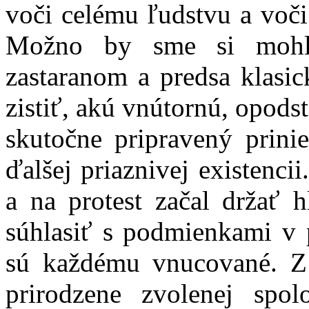
voči celému ľudstvu a voč
Možno by sme si mohli
zastaranom a predsa klas
zistiť, akú vnútornú, opods
skutočne pripravený prini
ďalšej priaznivej existencii.
a na protest začal držať 
súhlasiť s podmienkami v p
sú každému vnucované. 
prirodzene zvolenej spol