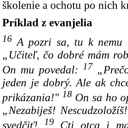
školenie a ochotu po nich k
Príklad z evanjelia
16
A pozri sa, tu k nemu k
„Učiteľ, čo dobré mám rob
17
On mu povedal:
„Prečo
jeden je dobrý. Ale ak chc
18
prikázania!"
On sa ho op
„Nezabiješ! Nescudzoložíš
19
svedčiť!
Cti otca i ma