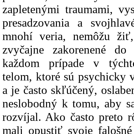
zapletenými traumami, vys
presadzovania a svojhlav
mnohí veria, nemôžu žiť,
zvyčajne zakorenené do
každom prípade v týcht
telom, ktoré sú psychicky 
a je často skľúčený, oslab
neslobodný k tomu, aby sa
rozvíjal. Ako často preto 
mali opustiť svoje falošn