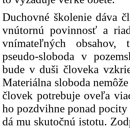
Duchovné školenie dáva č
vnútornú povinnosť a ria
vnímateľných obsahov, 
pseudo-sloboda v pozemsk
bude v duši človeka vzkri
Materiálna sloboda nemôže 
človek potrebuje oveľa via
ho pozdvihne ponad pocity s
dá mu skutočnú istotu. Zo