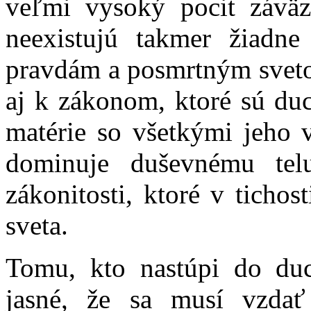
veľmi vysoký pocit záväz
neexistujú takmer žiadn
pravdám a posmrtným sveto
aj k zákonom, ktoré sú du
matérie so všetkými jeho 
dominuje duševnému tel
zákonitosti, ktoré v ticho
sveta.
Tomu, kto nastúpi do du
jasné, že sa musí vzda