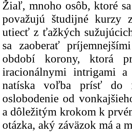
Žiaľ, mnoho osôb, ktoré s
považujú študijné kurzy 
utiecť z ťažkých sužujúcic
sa zaoberať príjemnejším
období korony, ktorá p
iracionálnymi intrigami a
natíska voľba prísť do
oslobodenie od vonkajšie
a dôležitým krokom k prvém
otázka, aký záväzok má a m