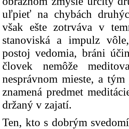
obraznom zmysle určitý dr
uľpieť na chybách druhý
však ešte zotrváva v tem
stanoviská a impulz vôle
postoj vedomia, bráni úči
človek nemôže meditova
nesprávnom mieste, a tým 
znamená predmet meditácie
držaný v zajatí.
Ten, kto s dobrým svedomí