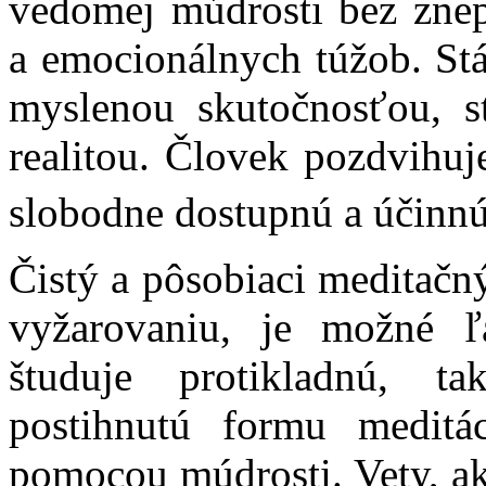
vedomej múdrosti bez znepo
a emocionálnych túžob. Stá
myslenou skutočnosťou, s
realitou. Človek pozdvihuj
slobodne dostupnú a účinnú 
Čistý a pôsobiaci meditačn
vyžarovaniu, je možné ľ
študuje protikladnú, t
postihnutú formu meditá
pomocou múdrosti. Vety, a