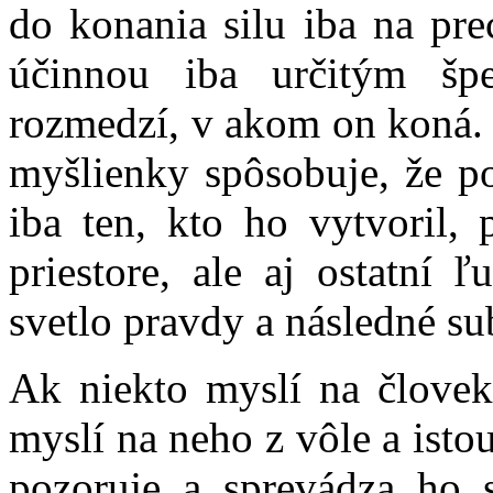
do konania silu iba na pr
účinnou iba určitým šp
rozmedzí, v akom on koná. N
myšlienky spôsobuje, že p
iba ten, kto ho vytvoril,
priestore, ale aj ostatní 
svetlo pravdy a následné sub
Ak niekto myslí na človek
myslí na neho z vôle a isto
pozoruje a sprevádza ho 