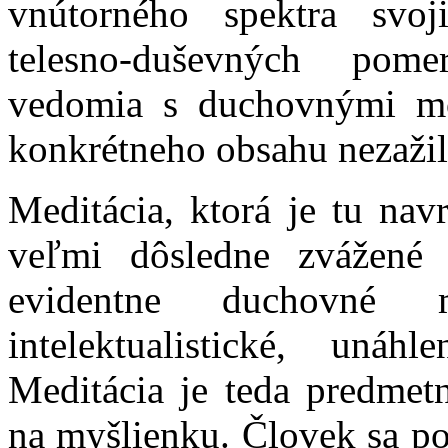
vnútorného spektra svoj
telesno-duševných pome
vedomia s duchovnými m
konkrétneho obsahu nezažil
Meditácia, ktorá je tu nav
veľmi dôsledne zvážené
evidentne duchovné m
intelektualistické, uná
Meditácia je teda predmet
na myšlienku. Človek sa po