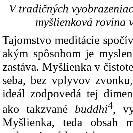
V tradičných vyobrazeniach
myšlienková rovina v
Tajomstvo meditácie spočíva
akým spôsobom je myslený
zastáva. Myšlienka v čistot
seba, bez vplyvov zvonku, 
ideál zodpovedá tej dimen
4
ako takzvané
buddhi
, v
Myšlienka, teda obsah m