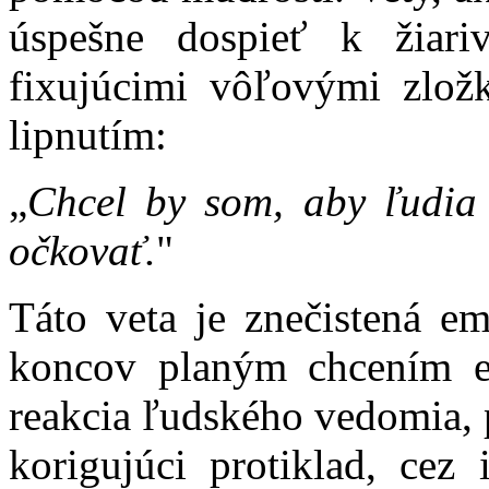
úspešne dospieť k žiariv
fixujúcimi vôľovými zlo
lipnutím:
„
Chcel by som, aby ľudia 
očkovať.
"
Táto veta je znečistená e
koncov planým chcením e
reakcia ľudského vedomia, 
korigujúci protiklad, cez 