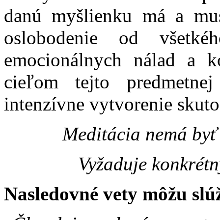
danú myšlienku má a musí
oslobodenie od všetkéh
emocionálnych nálad a ko
cieľom tejto predmetnej
intenzívne vytvorenie sku
Meditácia nemá byť
Vyžaduje konkrétn
Nasledovné vety môžu slú