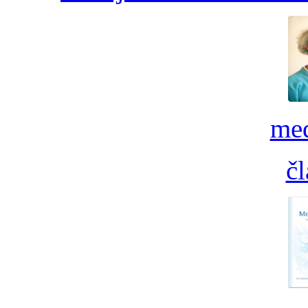
med
č