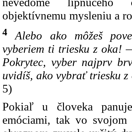
nevedome lipnúceho c
objektívnemu mysleniu a r
4
Alebo ako môžeš pove
vyberiem ti triesku z oka!
Pokrytec, vyber najprv br
uvidíš, ako vybrať triesku z
5)
Pokiaľ u človeka panuj
emóciami, tak vo svojom 