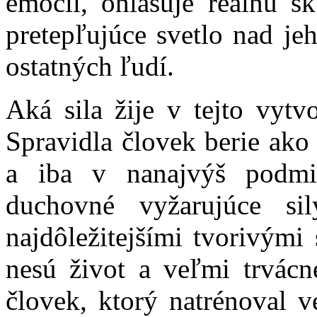
emócií, ohlasuje reálnu s
pretepľujúce svetlo nad je
ostatných ľudí.
Aká sila žije v tejto vytv
Spravidla človek berie ako r
a iba v nanajvýš podmi
duchovné vyžarujúce si
najdôležitejšími tvorivými
nesú život a veľmi trvác
človek, ktorý natrénoval v