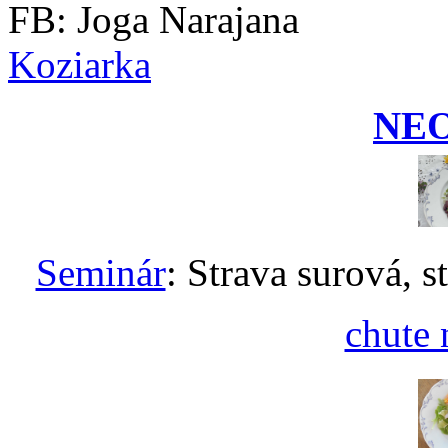
FB: Joga Narajana
Koziarka
NE
Seminár
: Strava surová, s
chute 