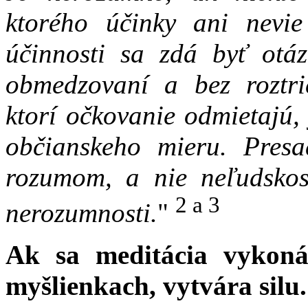
ktorého účinky ani nevi
účinnosti sa zdá byť otá
obmedzovaní a bez roztri
ktorí očkovanie odmietajú,
občianskeho mieru. Pres
rozumom, a nie neľudskos
2 a 3
nerozumnosti.
"
Ak sa meditácia vykoná
myšlienkach, vytvára silu.