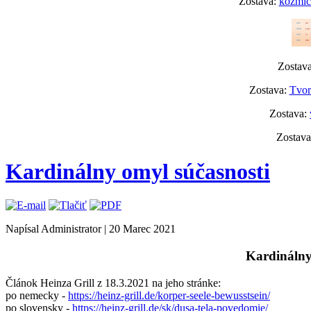
Zostava:
kozmick
Zostav
Zostava:
Tvor
Zostava:
Zostav
Kardinálny omyl súčasnosti
Napísal Administrator
|
20 Marec 2021
Kardinálny
Článok Heinza Grill z 18.3.2021 na jeho stránke:
po nemecky -
https://heinz-grill.de/korper-seele-bewusstsein/
po slovensky -
https://heinz-grill.de/sk/dusa-tela-povedomie/