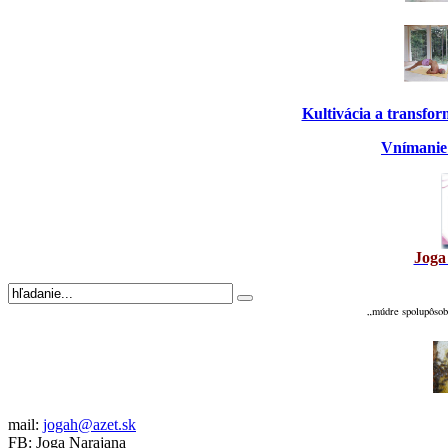
Kultivácia a transfo
Vnímanie 
Joga
„múdre spolupôsobe
mail:
jogah@azet.sk
FB: Joga Narajana