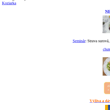
Koziarka
N
Seminár
: Strava surová,
chut
Výživa a dáv