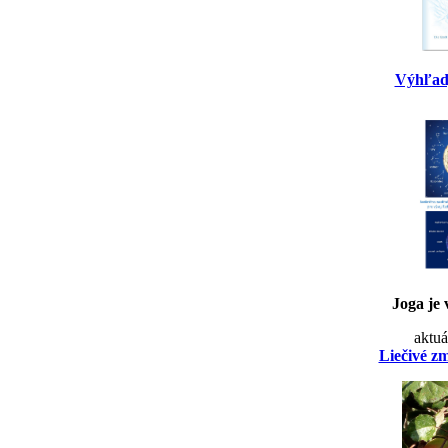
Výhľad
Joga je 
aktuá
Liečivé z