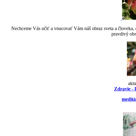
Nechceme Vás učiť a vnucovať Vám náš obraz sveta a človeka, ch
pravdivý obr
akt
Zdravie - 
meditá