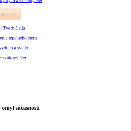
ý dych a svetelný éter
a:
Tvorivá sila
enie tepelného éteru
vzduch a svetlo
a:
zvukový éter
 omyl súčasnosti