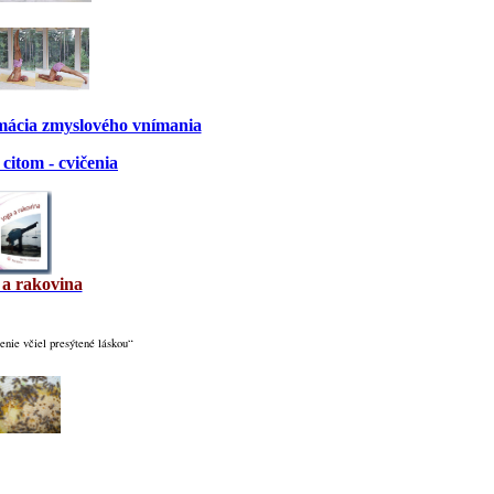
rmácia zmyslového vnímania
citom - cvičenia
 a rakovina
nie včiel presýtené láskou“