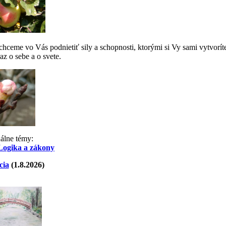
ceme vo Vás podnietiť sily a schopnosti, ktorými si Vy sami vytvorít
az o sebe a o svete.
uálne témy:
Logika a zákony
cia
(1.8.2026)