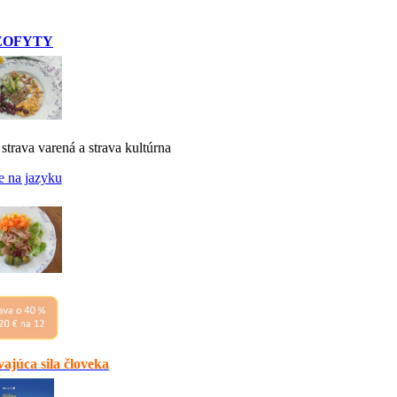
EOFYTY
 strava varená a strava kultúrna
e na jazyku
ajúca sila človeka