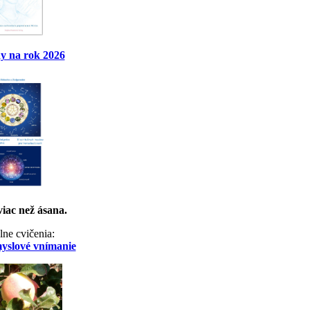
y na rok 2026
viac než ásana.
lne cvičenia:
myslové vnímanie