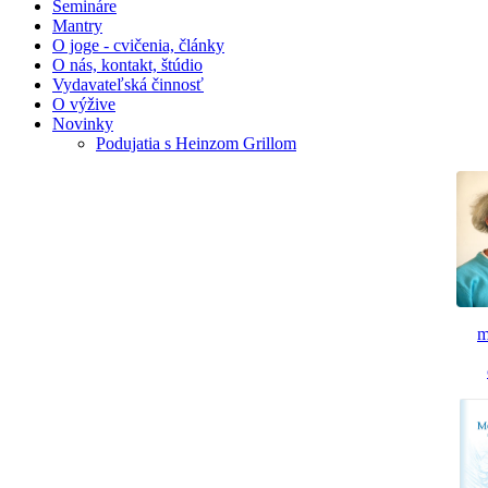
Semináre
Mantry
O joge - cvičenia, články
O nás, kontakt, štúdio
Vydavateľská činnosť
O výžive
Novinky
Podujatia s Heinzom Grillom
m