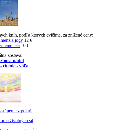
nych kníh, podľa ktorých cvičíme, za znížené ceny:
imenzia jogy
12 €
vnenie tela
10 €
lna zostava:
 zhora nadol
- cítenie - vôľa
stúpenie z polarít
orba životných síl