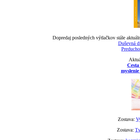
Dopredaj posledných výtlačkov stále aktuál
Duševná d
Preducho
Aktuá
Cesta
myslenie 
Zostava:
Vy
Zostava:
Tv