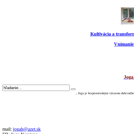
Kultivácia a transfo
Vnímanie 
Joga
„ Joga je bezprostredným výrazom duševného 
mail:
jogah@azet.sk