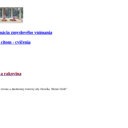
rmácia zmyslového vnímania
citom - cvičenia
 a rakovina
života a duchovnej tvorivej sily človeka. Heinz Grill“