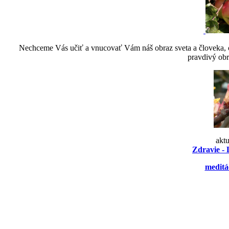
Nechceme Vás učiť a vnucovať Vám náš obraz sveta a človeka, ch
pravdivý obr
akt
Zdravie - 
meditá