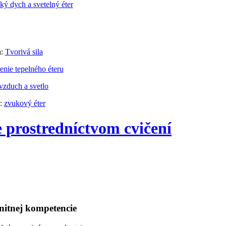
ý dych a svetelný éter
a:
Tvorivá sila
enie tepelného éteru
vzduch a svetlo
a:
zvukový éter
 prostredníctvom cvičení
nitnej kompetencie