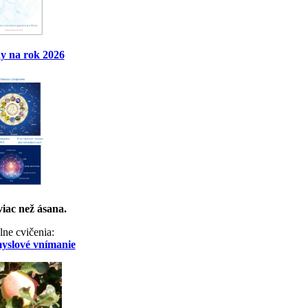
y na rok 2026
viac než ásana.
lne cvičenia:
myslové vnímanie