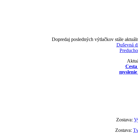
Dopredaj posledných výtlačkov stále aktuál
Duševná d
Preducho
Aktuá
Cesta
myslenie 
Zostava:
Vy
Zostava:
Tv