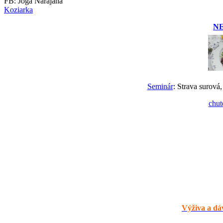
FB: Joga Narajana
Koziarka
N
Seminár
: Strava surová,
chut
Výživa a dáv