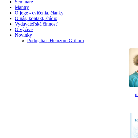
Semináre
Mantry
O joge - cvičenia, články
O nás, kontakt, štúdio
Vydavateľská činnosť
O výžive
Novinky
Podujatia s Heinzom Grillom
m