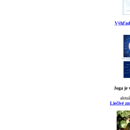
Výhľad
Joga je 
aktuá
Liečivé z