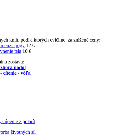
nych kníh, podľa ktorých cvičíme, za znížené ceny:
imenzia jogy
12 €
vnenie tela
10 €
lna zostava:
 zhora nadol
- cítenie - vôľa
stúpenie z polarít
orba životných síl