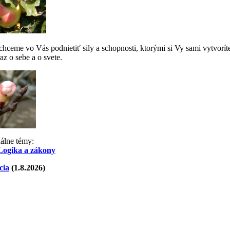
ceme vo Vás podnietiť sily a schopnosti, ktorými si Vy sami vytvorít
az o sebe a o svete.
uálne témy:
Logika a zákony
cia
(1.8.2026)