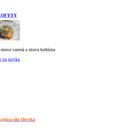
EOFYTY
 strava varená a strava kultúrna
e na jazyku
ajúca sila človeka