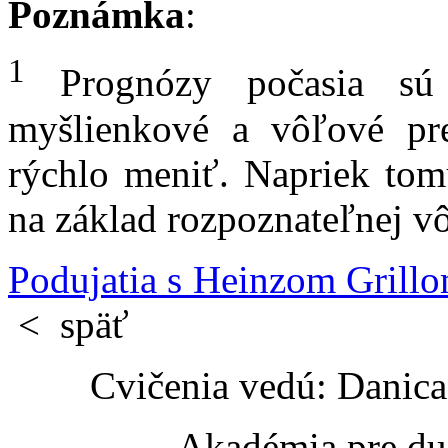
Poznámka
:
1
Prognózy počasia sú 
myšlienkové a vôľové p
rýchlo meniť. Napriek to
na základ rozpoznateľnej vô
Podujatia s Heinzom Grill
<
späť
Cvičenia vedú: Danic
Akadémia pre du