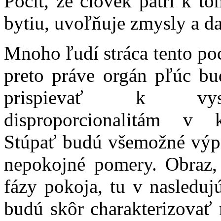
Pocit, že človek patrí k
bytiu, uvoľňuje zmysly a d
Mnoho ľudí stráca tento po
preto práve orgán pľúc b
prispievať k vyso
disproporcionalitám v k
Stúpať budú všemožné výpa
nepokojné pomery. Obraz
fázy pokoja, tu v nasledu
budú skôr charakterizovať 