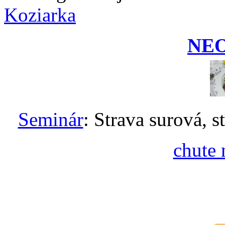
Koziarka
NE
Seminár
: Strava surová, s
chute 