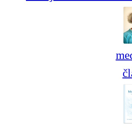
med
č