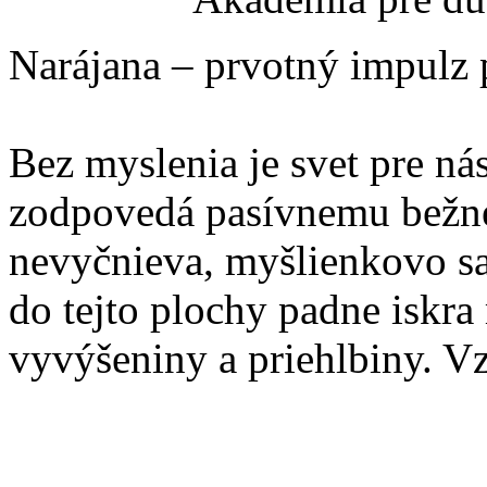
Narájana – prvotný impulz 
Bez myslenia je svet pre ná
zodpovedá pasívnemu bežné
nevyčnieva, myšlienkovo sa 
do tejto plochy padne iskra
vyvýšeniny a priehlbiny. Vz