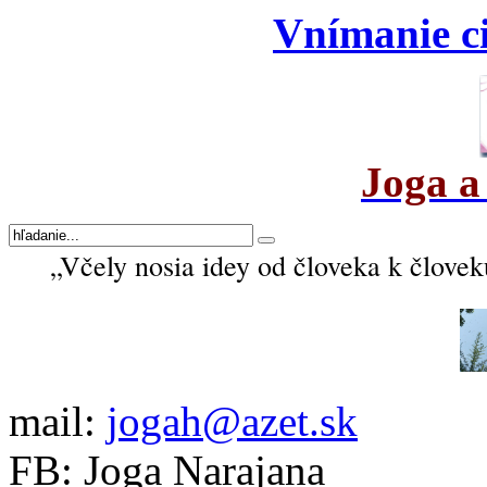
Vnímanie ci
Joga a
„Včely nosia idey od človeka k človek
mail:
jogah@azet.sk
FB: Joga Narajana