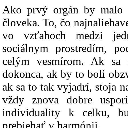
Ako prvý orgán by malo b
človeka. To, čo najnaliehave
vo vzťahoch medzi jed
sociálnym prostredím, p
celým vesmírom. Ak sa
dokonca, ak by to boli obzv
ak sa to tak vyjadrí, stoja
vždy znova dobre uspor
individuality k celku, 
prebiehať v harmónii.