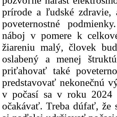
pozvoľne nárast elektrosmo
prírode a ľudské zdravie,
poveternostné podmienky
náboj v pomere k celko
žiareniu malý, človek bu
oslabený a menej štrukt
priťahovať také povetern
predstavovať nekonečnú v
v počasí sa v roku 2024
očakávať. Treba dúfať, že