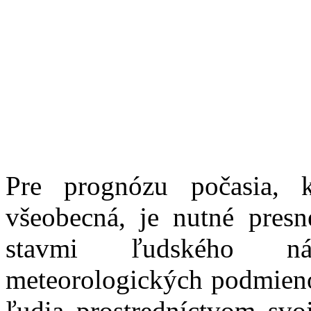
Pre prognózu počasia, 
všeobecná, je nutné pres
stavmi ľudského ná
meteorologických podmienok
ľudia prostredníctvom svo