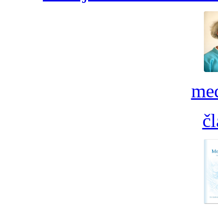
med
č