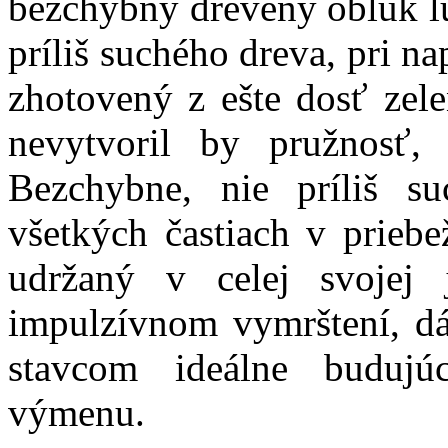
bezchybný drevený oblúk l
príliš suchého dreva, pri na
zhotovený z ešte dosť zel
nevytvoril by pružnosť,
Bezchybne, nie príliš s
všetkých častiach v prieb
udržaný v celej svojej
impulzívnom vymrštení, dá
stavcom ideálne budujú
výmenu.