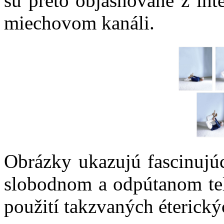
sú preto objasňované z in
miechovom kanáli.
Obrázky ukazujú fascinujú
slobodnom a odpútanom tel
použití takzvaných éterick