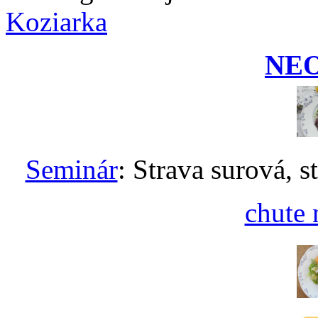
Koziarka
NE
Seminár
: Strava surová, s
chute 