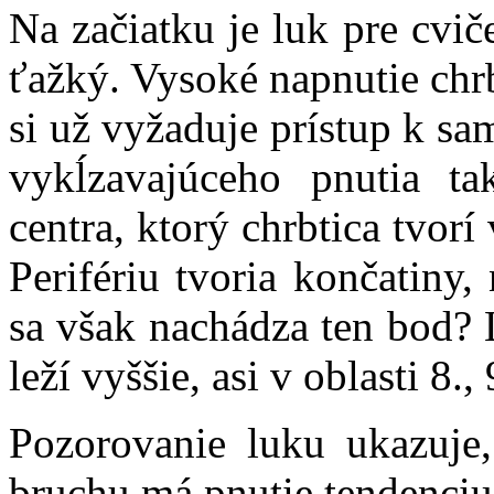
Na začiatku je luk pre cvi
ťažký. Vysoké napnutie chrb
si už vyžaduje prístup k s
vykĺzavajúceho pnutia ta
centra, ktorý chrbtica tvor
Perifériu tvoria končatiny,
sa však nachádza ten bod? L
leží vyššie, asi v oblasti 8.
Pozorovanie luku ukazuje
bruchu má pnutie tendenciu 