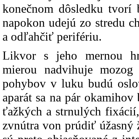
konečnom dôsledku tvorí 
napokon udejú zo stredu c
a odľahčiť perifériu.
Likvor s jeho mernou h
mierou nadvihuje mozog 
pohybov v luku budú oslo
aparát sa na pár okamihov
ťažkých a strnulých fixáci
zvnútra von prúdiť úžasný ž