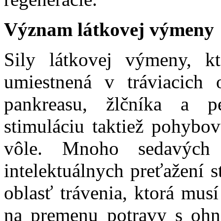
Význam látkovej výmeny
Sily látkovej výmeny, k
umiestnená v tráviacich 
pankreasu, žlčníka a p
stimuláciu taktiež pohybov
vôle. Mnoho sedavých č
intelektuálnych preťažení s
oblasť trávenia, ktorá mu
na premenu potravy s oh