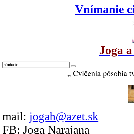
Vnímanie ci
Joga a
„ Cvičenia pôsobia t
mail:
jogah@azet.sk
FB: Joga Narajana