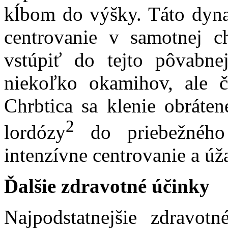
kĺbom do výšky. Táto dyn
centrovanie v samotnej ch
vstúpiť do tejto pôvabne
niekoľko okamihov, ale 
Chrbtica sa klenie obráten
2
lordózy
do priebežného u
intenzívne centrovanie a úž
Ďalšie zdravotné účinky
Najpodstatnejšie zdravot