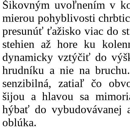
Šikovným uvoľnením v ko
mierou pohyblivosti chrbti
presunúť ťažisko viac do st
stehien až hore ku kole
dynamicky vztýčiť do výšk
hrudníku a nie na bruchu
senzibilná, zatiaľ čo obv
šijou a hlavou sa mimor
hýbať do vybudovávanej 
oblúka.