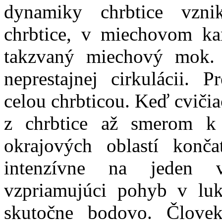
dynamiky chrbtice vzni
chrbtice, v miechovom kan
takzvaný miechový mok. 
neprestajnej cirkulácii. 
celou chrbticou. Keď cvičia
z chrbtice až smerom k 
okrajových oblastí konča
intenzívne na jeden 
vzpriamujúci pohyb v luk
skutočne bodovo. Člove