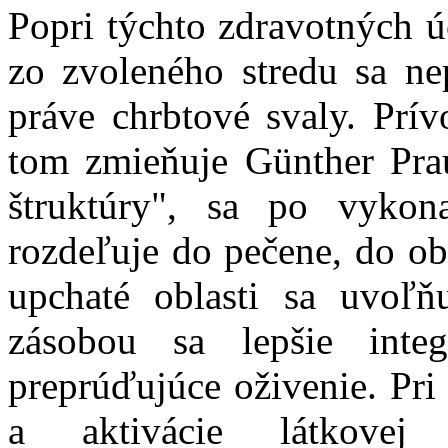
Popri týchto zdravotných ú
zo zvoleného stredu sa ne
práve chrbtové svaly. Prí
tom zmieňuje Günther Pra
štruktúry", sa po vyko
rozdeľuje do pečene, do obl
upchaté oblasti sa uvoľ
zásobou sa lepšie inte
preprúďujúce oživenie. Pri
a aktivácie látkove