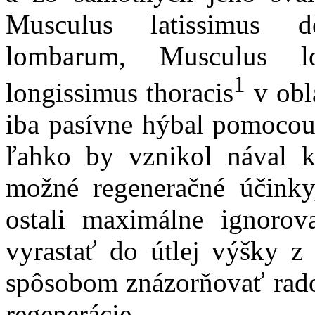
Musculus latissimus d
lombarum, Musculus l
1
longissimus thoracis
v obl
iba pasívne hýbal pomocou
ľahko by vznikol nával k
možné regeneračné účinky
ostali maximálne ignoro
vyrastať do útlej výšky z
spôsobom znázorňovať rado
regenerácie.