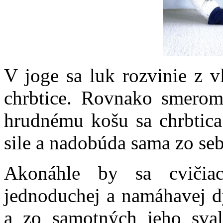
V joge sa luk rozvinie z v
chrbtice. Rovnako smero
hrudnému košu sa chrbtica
sile a nadobúda sama zo seb
Akonáhle by sa cvičiac
jednoduchej a namáhavej d
a zo samotných jeho sval