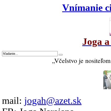
Vnímanie ci
Joga a
„Včelstvo je nositeľom 
mail:
jogah@azet.sk