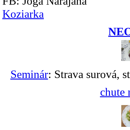
FB: Joga Narajana
Koziarka
NE
Seminár
: Strava surová, s
chute 