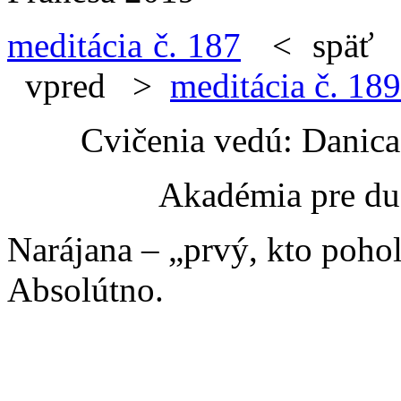
meditácia č. 187
<
spä
vpred
>
meditácia č. 189
Cvičenia vedú: Danic
Akadémia pre du
Narájana – „prvý, kto poho
Absolútno.