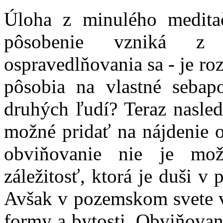
Úloha z minulého medita
pôsobenie vzniká z 
ospravedlňovania sa - je ro
pôsobia na vlastné sebap
druhých ľudí? Teraz nasledu
možné pridať na nájdenie
obviňovanie nie je mož
záležitosť, ktorá je duši v
Avšak v pozemskom svete v
formy a bytosti. Obviňova