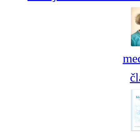
med
č