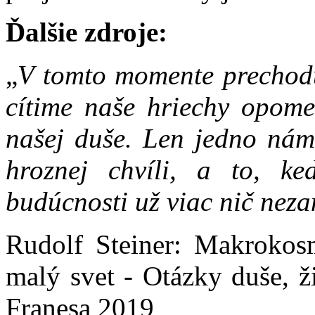
Ďalšie zdroje:
„
V tomto momente prechod
cítime naše hriechy opomen
našej duše. Len jedno nám
hroznej chvíli, a to, k
budúcnosti už viac nič ne
Rudolf Steiner: Makroko
malý svet - Otázky duše, ž
Franesa 2019