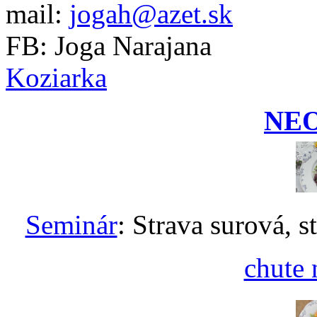
mail:
jogah@azet.sk
FB: Joga Narajana
Koziarka
NE
Seminár
: Strava surová, s
chute 