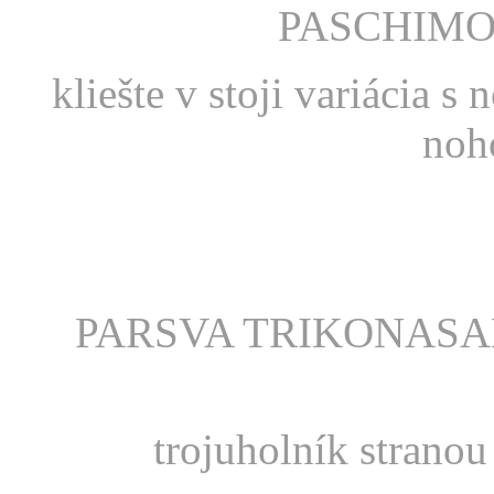
PASCHIM
kliešte v stoji variáci
n
PARSVA TRIKO
trojuholník st