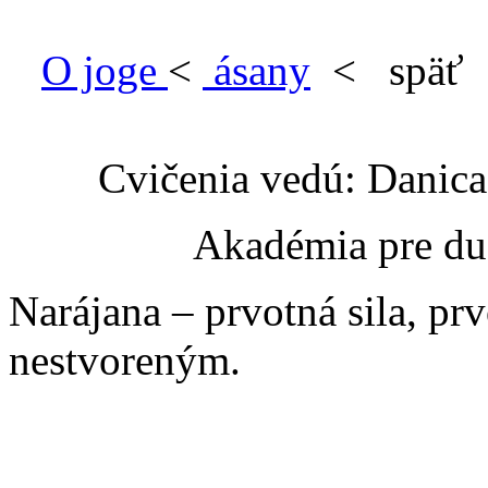
O joge
<
ásany
< späť
Cvičenia vedú: Danic
Akadémia pre du
Narájana – prvotná sila, pr
nestvoreným.