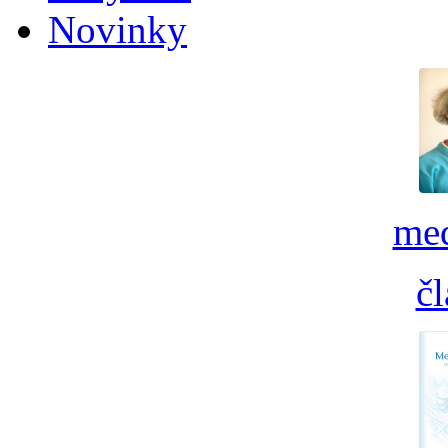
Novinky
med
č