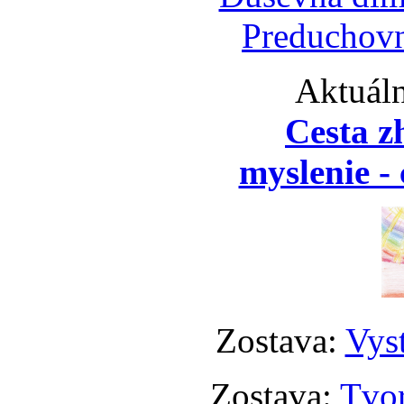
Preduchovn
Aktuáln
Cesta z
myslenie - 
Zostava:
Vyst
Zostava:
Tvor