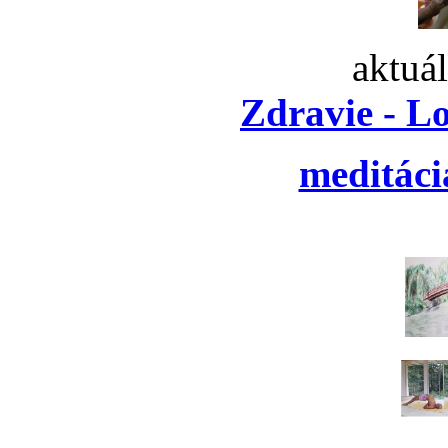
aktuá
Zdravie - L
meditáci